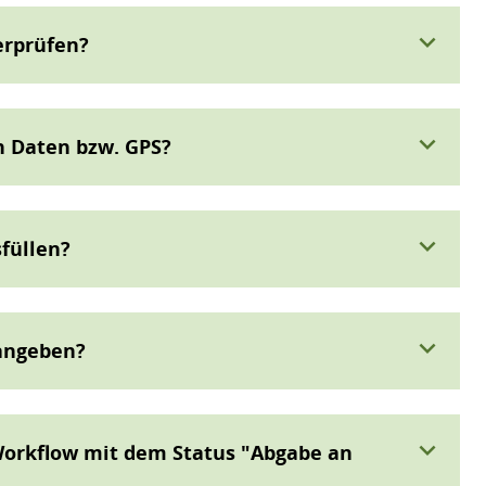
expand_more
erprüfen?
expand_more
n Daten bzw. GPS?
expand_more
füllen?
expand_more
angeben?
expand_more
orkflow mit dem Status "Abgabe an