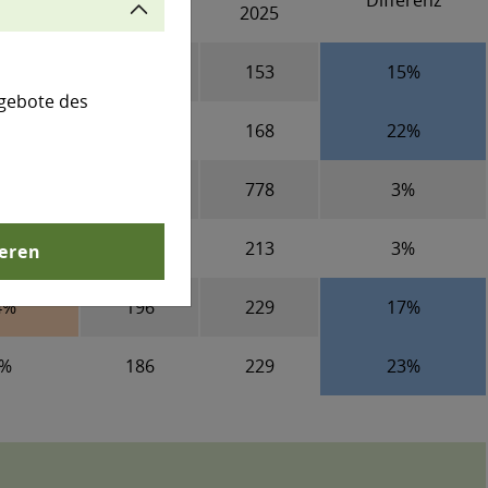
erenz
Differenz
1990
2025
%
133
153
15%
gebote des
%
138
168
22%
5%
753
778
3%
0%
207
213
3%
ieren
4%
196
229
17%
2%
186
229
23%