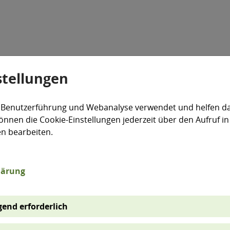
stellungen
Veranstaltungen
Aktiv für die Umwelt
expand_more
 Benutzerführung und Webanalyse verwendet und helfen da
önnen die Cookie-Einstellungen jederzeit über den Aufruf in
en bearbeiten.
lärung
Niederschlag
1
hlag
2
Sommerhalbjahr
end erforderlich
1961-
2001-