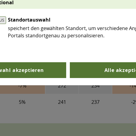
Differenz
Diff
tional
1990
2025
Standortauswahl
6%
202
203
0
speichert den gewählten Standort, um verschiedene An
Portals standortgenau zu personalisieren.
13%
219
220
0
-3%
626
535
-1
-8%
246
222
-1
ahl akzeptieren
Alle akzept
-7%
272
234
-1
5%
241
237
-