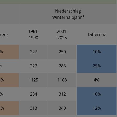
Niederschlag
3
Winterhalbjahr
1961-
2001-
erenz
Differenz
1990
2025
7%
227
250
10%
%
227
283
25%
8%
1125
1168
4%
2%
284
312
10%
2%
313
349
12%