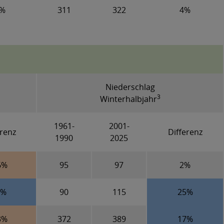
5%
311
322
4%
Niederschlag
3
Winterhalbjahr
1961-
2001-
erenz
Differenz
1990
2025
6%
95
97
2%
3%
90
115
25%
3%
372
389
17%