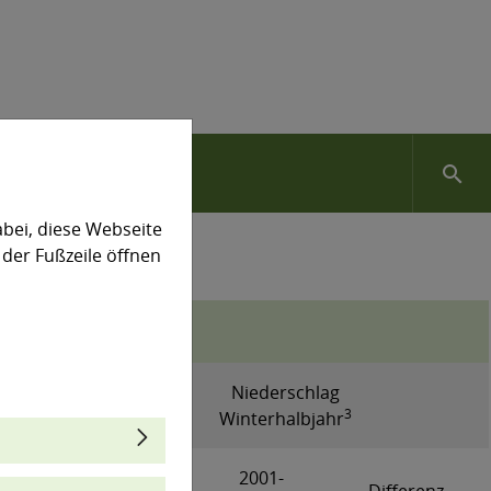
search
bei, diese Webseite
 der Fußzeile öffnen
Niederschlag
3
Winterhalbjahr
1961-
2001-