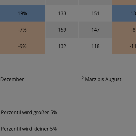
19%
133
151
1
-7%
159
147
-
-9%
132
118
-1
2
s Dezember
März bis August
 Perzentil wird größer 5%
 Perzentil wird kleiner 5%