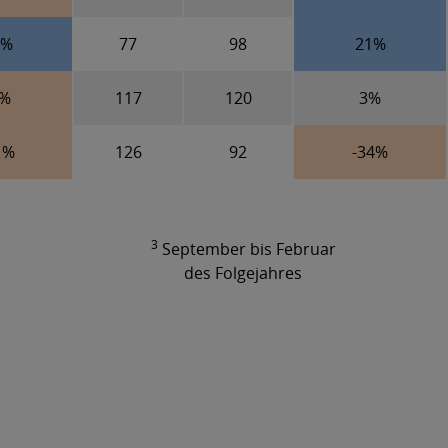
3%
77
98
21%
8%
117
120
3%
1%
126
92
-34%
3
September bis Februar
des Folgejahres