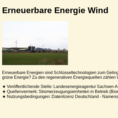
Er­neu­er­ba­re Ener­gie Wind
Erneuerbare Energien sind Schlüsseltechnologien zum Geling
grüne Energie? Zu den regenerativen Energiequellen zählen Wi
★ Veröffentlichende Stelle: Landesenergieagentur Sachsen-
★ Quellenvermerk: Stromerzeugungseinheiten in Betrieb (Bio
★ Nutzungsbedingungen: Datenlizenz Deutschland - Namens