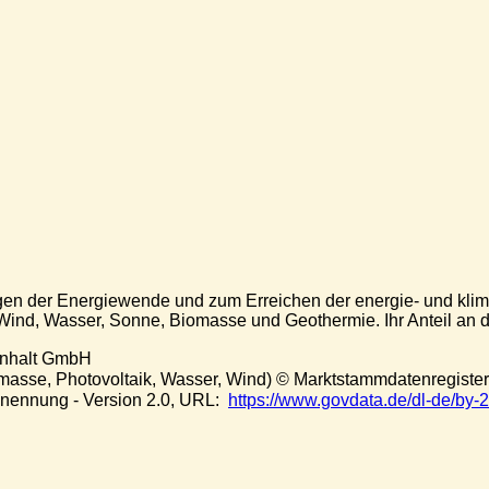
en der Energiewende und zum Erreichen der energie- und klim
nd, Wasser, Sonne, Biomasse und Geothermie. Ihr Anteil an der 
Anhalt GmbH
masse, Photovoltaik, Wasser, Wind) © Marktstammdatenregiste
nennung - Version 2.0, URL:
https://www.govdata.de/dl-de/by-2