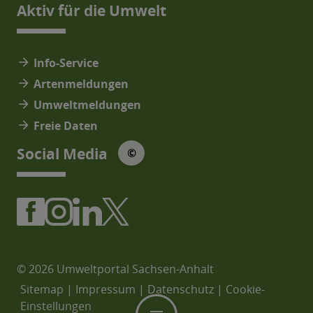
Aktiv für die Umwelt
arrow_forward
Info-Service
arrow_forward
Artenmeldungen
arrow_forward
Umweltmeldungen
arrow_forward
Freie Daten
© Social Media Icons: jam-icons
Social Media
©
© 2026 Umweltportal Sachsen-Anhalt
Sitemap
|
Impressum
|
Datenschutz
|
Cookie-
Einstellungen