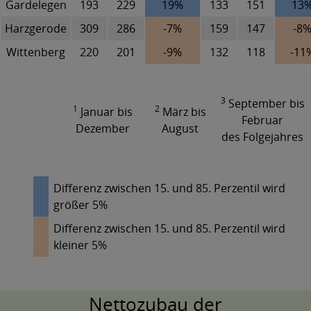
Gardelegen
193
229
19%
133
151
13
Harzgerode
309
286
-7%
159
147
-8
Wittenberg
220
201
-9%
132
118
-11
3
September bis
1
2
Januar bis
März bis
Februar
Dezember
August
des Folgejahres
Differenz zwischen 15. und 85. Perzentil wird
größer 5%
Differenz zwischen 15. und 85. Perzentil wird
kleiner 5%