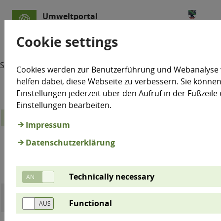
Umweltportal
Sachsen-Anhalt
Cookie settings
Startseite
Test
Cookies werden zur Benutzerführung und Webanalyse
helfen dabei, diese Webseite zu verbessern. Sie können
Einstellungen jederzeit über den Aufruf in der Fußzeile
Einstellungen bearbeiten.
15. Perzentil (in mm)
Impressum
Niederschlag
1
Jahresniederschlag
Datenschutzerklärung
Sommerhalbjahr
1961-
2001-
1961-
2001-
Differenz
Differ
1990
2025
1990
2025
Technically necessary
Bad
361
381
6%
202
203
0%
Functional
Lauchstädt
Bernburg
349
395
13%
219
220
0%