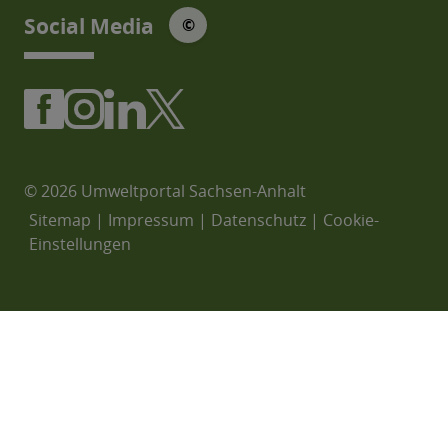
© Social Media Icons: jam-icons
Social Media
©
© 2026 Umweltportal Sachsen-Anhalt
Sitemap
|
Impressum
|
Datenschutz
|
Cookie-
Einstellungen