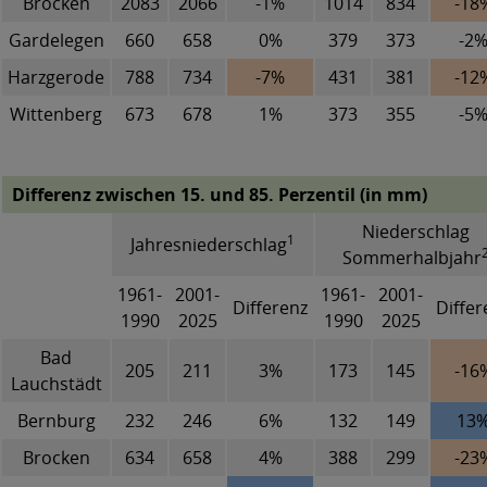
Brocken
2083
2066
-1%
1014
834
-18
Gardelegen
660
658
0%
379
373
-2
Harzgerode
788
734
-7%
431
381
-12
Wittenberg
673
678
1%
373
355
-5
Differenz zwischen 15. und 85. Perzentil (in mm)
Niederschlag
1
Jahresniederschlag
Sommerhalbjahr
1961-
2001-
1961-
2001-
Differenz
Differ
1990
2025
1990
2025
Bad
205
211
3%
173
145
-16
Lauchstädt
Bernburg
232
246
6%
132
149
13
Brocken
634
658
4%
388
299
-23