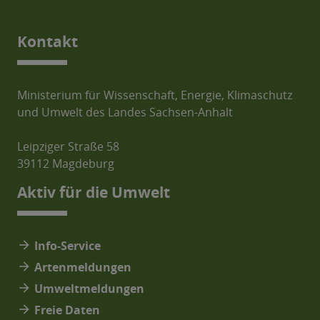
Kontakt
Ministerium für Wissenschaft, Energie, Klimaschutz
und Umwelt des Landes Sachsen-Anhalt
Leipziger Straße 58
39112 Magdeburg
Aktiv für die Umwelt
arrow_forward
Info-Service
arrow_forward
Artenmeldungen
arrow_forward
Umweltmeldungen
arrow_forward
Freie Daten