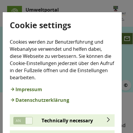
Umweltportal
Sachsen-Anhalt
Cookie settings
email
Cookies werden zur Benutzerführung und
Webanalyse verwendet und helfen dabei,
diese Webseite zu verbessern. Sie können die
Cookie-Einstellungen jederzeit über den Aufruf
in der Fußzeile öffnen und die Einstellungen
bearbeiten.
©
Impressum
 Metaververbund
Datenschutzerklärung
Umweltallianz
Technically necessary
Drei Unternehmen aus Magdeburg, Halle (Saale) und
Merseburg sind 2024 die großen Sieger beim „Preis