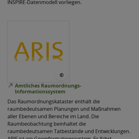
INSPIRE-Datenmodell vorliegen.
© MID
©
north_east
Amtliches Raumordnungs-​
Informationssystem
Das Raumordnungskataster enthält die
raumbedeutsamen Planungen und Maßnahmen
aller Ebenen und Bereiche im Land. Die
Raumbeobachtung beinhaltet die
raumbedeutsamen Tatbestände und Entwicklungen.
ARIS ist ein Geoinformationssystem. Es führt