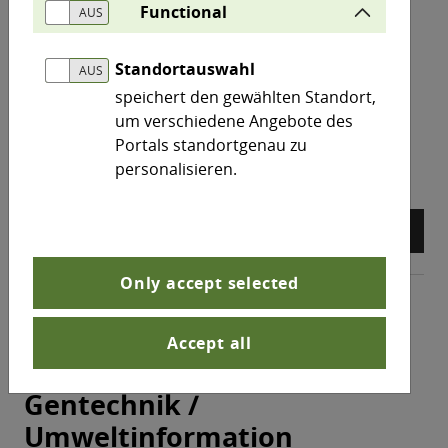
Functional
der Umweltallianz“. Er stand unter dem Motto „25
Jahre Umweltallianz – Innovative Umweltideen aus
Standortauswahl
Sachsen-Anhalt“ und wurde in den Kategorien
„Produkte und Technologien“ sowie „Konzepte und
speichert den gewählten Standort,
Projekte“ vergeben.
um verschiedene Angebote des
north_east
Mehr
Portals standortgenau zu
personalisieren.
arrow_back
arrow_forward
pause_circle
Only accept selected
Accept all
Themen
Gentechnik / Umweltinformation
Gentechnik /
Umweltinformation