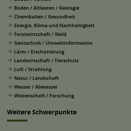
arrow_forward
Boden / Altlasten / Geologie
arrow_forward
Chemikalien / Gesundheit
arrow_forward
Energie, Klima und Nachhaltigkeit
arrow_forward
Forstwirtschaft / Wald
arrow_forward
Gentechnik / Umweltinformation
arrow_forward
Lärm / Erschütterung
arrow_forward
Landwirtschaft / Tierschutz
arrow_forward
Luft / Strahlung
arrow_forward
Natur / Landschaft
arrow_forward
Wasser / Abwasser
arrow_forward
Wissenschaft / Forschung
Weitere Schwerpunkte