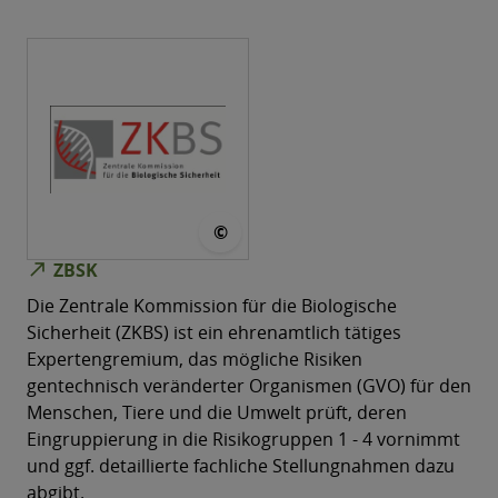
© Zentrale Kommission für Biol
©
north_east
ZBSK
Die Zentrale Kommission für die Biologische
Sicherheit (ZKBS) ist ein ehrenamtlich tätiges
Expertengremium, das mögliche Risiken
gentechnisch veränderter Organismen (GVO) für den
Menschen, Tiere und die Umwelt prüft, deren
Eingruppierung in die Risikogruppen 1 - 4 vornimmt
und ggf. detaillierte fachliche Stellungnahmen dazu
abgibt.