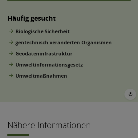
Häufig gesucht
arrow_forward
Biologische Sicherheit
arrow_forward
gentechnisch veränderten Organismen
arrow_forward
Geodateninfrastruktur
arrow_forward
Umweltinformationsgesetz
arrow_forward
Umweltmaßnahmen
©
©
Nähere Informationen