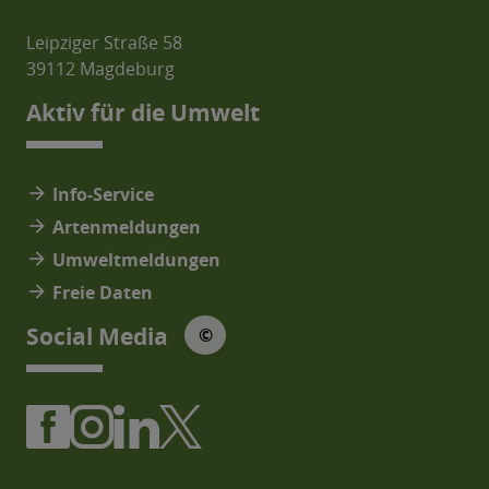
Leipziger Straße 58
39112 Magdeburg
Aktiv für die Umwelt
arrow_forward
Info-Service
arrow_forward
Artenmeldungen
arrow_forward
Umweltmeldungen
arrow_forward
Freie Daten
© Social Media Icons: jam-icons
Social Media
©