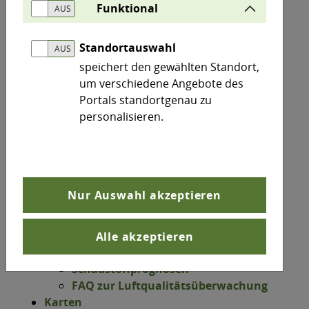
Boden / Altlasten / Geologie
Funktional
Chemikalien / Gesundheit
Energie / Klima / Nachhaltigkeit
Standortauswahl
Forstwirtschaft / Wald
speichert den gewählten Standort,
Gentechnik / Umweltinformation
um verschiedene Angebote des
Lärm / Erschütterung
Portals standortgenau zu
Landwirtschaft / Tierschutz
personalisieren.
Luft / Strahlung
Natur / Landschaft
Wasser / Abwasser
Wissenschaft / Forschung
LÜSA
Nur Auswahl akzeptieren
Luftmesswerte
Messorte
Aktuelle Überschreitungen
Alle akzeptieren
Jahreswerte
Schadstoffprognosen
FAQ zur Luftqualitätsüberwachung
Karten