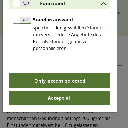
Functional
NO
und PM
sowie die Anzahl
2
10
der Überschreitungen verschiedener Schwellen- und
Zielwerte für Ozon.
Standortauswahl
speichert den gewählten Standort,
um verschiedene Angebote des
Portals standortgenau zu
personalisieren.
Only accept selected
Accept all