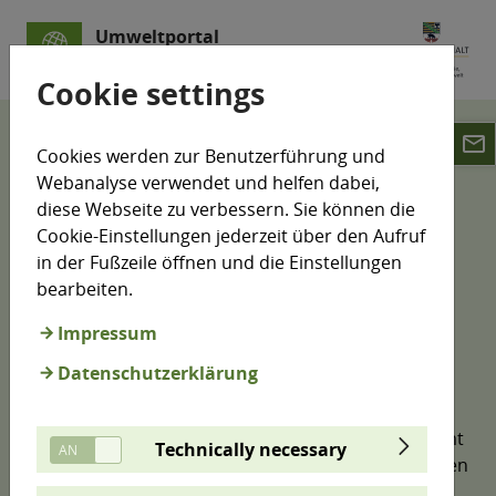
Umweltportal
Sachsen-Anhalt
Cookie settings
email
LÜSA
Überschreitungen in den Vorjahren
Cookies werden zur Benutzerführung und
Webanalyse verwendet und helfen dabei,
Überschreitungen in den
diese Webseite zu verbessern. Sie können die
Cookie-Einstellungen jederzeit über den Aufruf
Vorjahren
in der Fußzeile öffnen und die Einstellungen
bearbeiten.
Immissionsgrenzwerte im Sinne der 39. BImSchV
Impressum
sind Bewertungsmaßstäbe, die auf Grund
Datenschutzerklärung
wissenschaftlicher Erkenntnisse mit dem Ziel
festgelegt sind, schädliche Auswirkungen auf die
menschliche Gesundheit bzw. die Umwelt insgesamt
Technically necessary
zu vermeiden oder zu verringern. Dargestellt werden
im Folgenden die Anzahl der Überschreitungen für