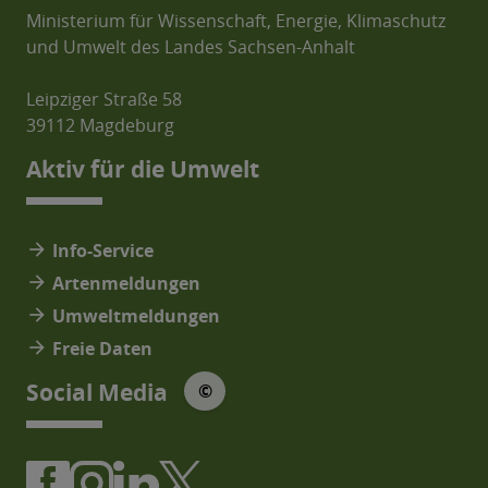
Ministerium für Wissenschaft, Energie, Klimaschutz
und Umwelt des Landes Sachsen-Anhalt
Leipziger Straße 58
39112 Magdeburg
Aktiv für die Umwelt
arrow_forward
Info-Service
arrow_forward
Artenmeldungen
arrow_forward
Umweltmeldungen
arrow_forward
Freie Daten
© Social Media Icons: jam-icons
Social Media
©