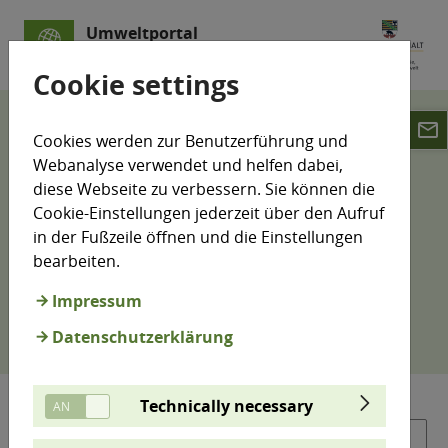
Umweltportal
Sachsen-Anhalt
Cookie settings
email
LÜSA
Jahreswerte
Cookies werden zur Benutzerführung und
Webanalyse verwendet und helfen dabei,
Jahreswerte
diese Webseite zu verbessern. Sie können die
Cookie-Einstellungen jederzeit über den Aufruf
in der Fußzeile öffnen und die Einstellungen
bearbeiten.
Jahreswerte für alle gemessenen Komponenten an
den Messstationen. Wählen Sie Kennwert und den
Impressum
Zeitraum aus.
Datenschutzerklärung
Technically necessary