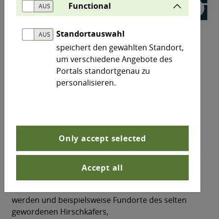
Functional
© 
©
Standortauswahl
speichert den gewählten Standort,
In diesem Jahr feiert die Meine Umwelt - App ihr
um verschiedene Angebote des
10-jähriges Bestehen! Sachsen-Anhalt ist in
Portals standortgenau zu
diesem Kooperationsprojekt mehrerer
personalisieren.
Bundesländer seit 8 Jahre dabei.
Aktuelle Pegelstände, Messwerte zur Luftqualität,
Umweltdaten aus den Bereichen Hochwasser,
Verkehr und Energie oder Informationen zu
Only accept selected
Schutzgebieten und Umweltbeeinträchtigungen –
das alles steckt in der kostenlosen „Meine Umwelt“-
Accept all
App.
Nutzerinnen und Nutzer können auch selbst aktiv
werden und beispielsweise Fundorte des selten
gewordenen Hirschkäfers,