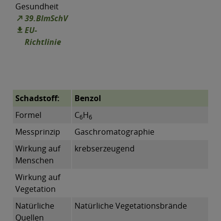
Gesundheit
39.BImSchV
EU-
Richtlinie
Schadstoff:
Benzol
Formel
C
H
6
6
Messprinzip
Gaschromatographie
Wirkung auf
krebserzeugend
Menschen
Wirkung auf
Vegetation
Natürliche
Natürliche Vegetationsbrände
Quellen