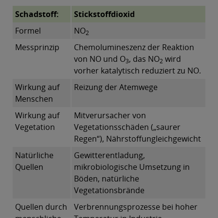
Schadstoff:
Stickstoffdioxid
Formel
NO
2
Messprinzip
Chemolumineszenz der Reaktion
von NO und O
, das NO
wird
3
2
vorher katalytisch reduziert zu NO.
Wirkung auf
Reizung der Atemwege
Menschen
Wirkung auf
Mitverursacher von
Vegetation
Vegetationsschäden („saurer
Regen“), Nährstoffungleichgewicht
Natürliche
Gewitterentladung,
Quellen
mikrobiologische Umsetzung in
Böden, natürliche
Vegetationsbrände
Quellen durch
Verbrennungsprozesse bei hoher