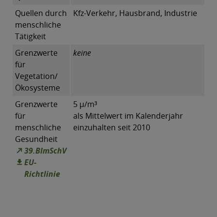
Quellen durch
Kfz-Verkehr, Hausbrand, Industrie
menschliche
Tätigkeit
Grenzwerte
keine
für
Vegetation/
Ökosysteme
Grenzwerte
5 µ/m³
für
als Mittelwert im Kalenderjahr
menschliche
einzuhalten seit 2010
Gesundheit
39.BImSchV
EU-
Richtlinie