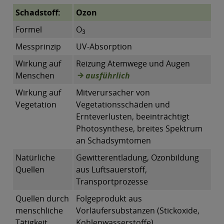
Schadstoff:
Ozon
Formel
O
3
Messprinzip
UV-Absorption
Wirkung auf
Reizung Atemwege und Augen
Menschen
ausführlich
Wirkung auf
Mitverursacher von
Vegetation
Vegetationsschäden und
Ernteverlusten, beeinträchtigt
Photosynthese, breites Spektrum
an Schadsymtomen
Natürliche
Gewitterentladung, Ozonbildung
Quellen
aus Luftsauerstoff,
Transportprozesse
Quellen durch
Folgeprodukt aus
menschliche
Vorläufersubstanzen (Stickoxide,
Tätigkeit
Kohlenwasserstoffe)