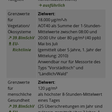
ausführlich
Grenzwerte
Zielwert
:
für
18.000 µg/m³
h
*
Vegetation/
AOT40 als Summe der 1-Stunden-
Ökosysteme
Mittelwerte zwischen 08:00 und
39.BImSchV
20:00 Uhr über 80 µg/m³ (40 ppb)
EU-
Mai bis Juli
Richtlinie
(gemittelt über 5 Jahre, 1. Jahr der
Mittelung: 2010)
Anwendbar nur für Messorte des
Typs "Vorstädtisch" und
"Ländlich/Wald"
Grenzwerte
Zielwert
:
für
120 µg/m³
menschliche
als höchster 8-Stunden-Mittelwert
Gesundheit
eines Tages
39.BImSchV
(25 Überschreitungen im Jahr sind