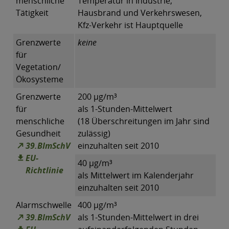
menschliche
Temperatur in Industrie,
Tätigkeit
Hausbrand und Verkehrswesen,
Kfz-Verkehr ist Hauptquelle
Grenzwerte
keine
für
Vegetation/
Ökosysteme
Grenzwerte
200 µg/m³
für
als 1-Stunden-Mittelwert
menschliche
(18 Überschreitungen im Jahr sind
Gesundheit
zulässig)
39.BImSchV
einzuhalten seit 2010
EU-
40 µg/m³
Richtlinie
als Mittelwert im Kalenderjahr
einzuhalten seit 2010
Alarmschwelle
400 µg/m³
39.BImSchV
als 1-Stunden-Mittelwert in drei