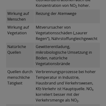
Konzentration von NO
höher.
2
Wirkung auf
Reizung der Atemwege
Menschen
Wirkung auf
Mitverursacher von
Vegetation
Vegetationsschäden („saurer
Regen“), Nährstoffungleichgewicht
Natürliche
Gewitterentladung,
Quellen
mikrobiologische Umsetzung in
Böden, natürliche
Vegetationsbrände
Quellen durch
Verbrennungsprozesse bei hoher
menschliche
Temperatur in Industrie,
Tätigkeit
Hausbrand und Verkehrswesen,
Kfz-Verkehr ist Hauptquelle. NO
x
korreliert besser mit der
Verkehrsmenge als NO
.
2