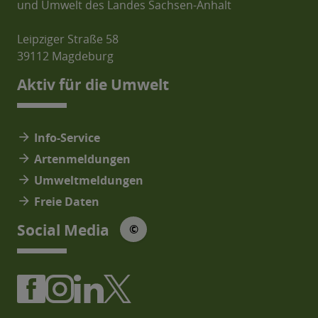
und Umwelt des Landes Sachsen-Anhalt
Leipziger Straße 58
39112 Magdeburg
Aktiv für die Umwelt
arrow_forward
Info-Service
arrow_forward
Artenmeldungen
arrow_forward
Umweltmeldungen
arrow_forward
Freie Daten
© Social Media Icons: jam-icons
Social Media
©