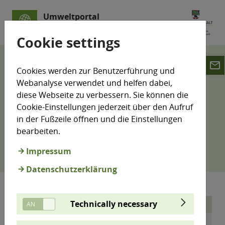
Umweltportal
Sachsen-Anhalt
Cookie settings
email
LÜSA
Luftmesswerte
Cookies werden zur Benutzerführung und
Informationen zu gasförmigen Schadstoffen
Webanalyse verwendet und helfen dabei,
diese Webseite zu verbessern. Sie können die
Informationen zu
Cookie-Einstellungen jederzeit über den Aufruf
in der Fußzeile öffnen und die Einstellungen
gasförmigen Schadstoffen
bearbeiten.
Impressum
Datenschutzerklärung
Technically necessary
Schadstoff:
Schwefeldioxid
Formel
SO
2