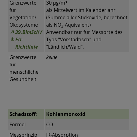
Grenzwerte
30 µg/m³
für
als Mittelwert im Kalenderjahr
Vegetation/
(Summe aller Stickoxide, berechnet
Ökosysteme
als NO
-Äquivalent)
2
39.BImSchV
Anwendbar nur für Messorte des
EU-
Typs "Vorstädtisch" und
Richtlinie
"Ländlich/Wald".
Grenzwerte
keine
für
menschliche
Gesundheit
Schadstoff:
Kohlenmonoxid
Formel
CO
Messprinzip
IR-Absorption