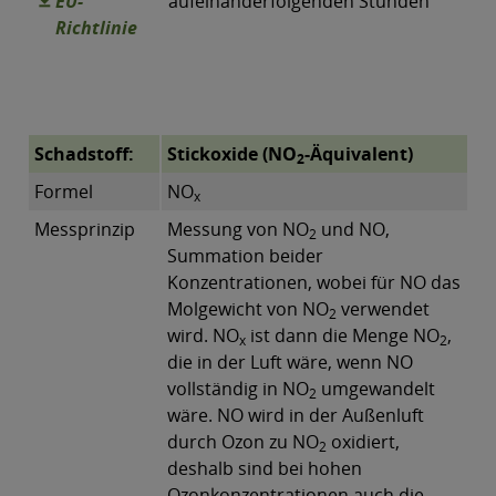
EU-
aufeinanderfolgenden Stunden
Richtlinie
Schadstoff:
Stickoxide (NO
-Äquivalent)
2
Formel
NO
x
Messprinzip
Messung von NO
und NO,
2
Summation beider
Konzentrationen, wobei für NO das
Molgewicht von NO
verwendet
2
wird. NO
ist dann die Menge NO
,
x
2
die in der Luft wäre, wenn NO
vollständig in NO
umgewandelt
2
wäre. NO wird in der Außenluft
durch Ozon zu NO
oxidiert,
2
deshalb sind bei hohen
Ozonkonzentrationen auch die