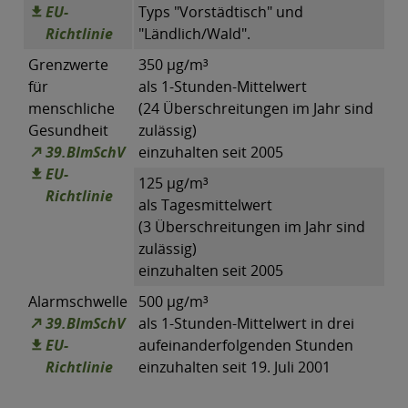
EU-
Typs "Vorstädtisch" und
Richtlinie
"Ländlich/Wald".
Grenzwerte
350 µg/m³
für
als 1-Stunden-Mittelwert
menschliche
(24 Überschreitungen im Jahr sind
Gesundheit
zulässig)
39.BImSchV
einzuhalten seit 2005
EU-
125 µg/m³
Richtlinie
als Tagesmittelwert
(3 Überschreitungen im Jahr sind
zulässig)
einzuhalten seit 2005
Alarmschwelle
500 µg/m³
39.BImSchV
als 1-Stunden-Mittelwert in drei
EU-
aufeinanderfolgenden Stunden
Richtlinie
einzuhalten seit 19. Juli 2001