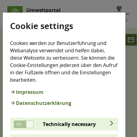
Umweltportal
Sachsen-Anhalt
Cookie settings
email
LÜSA
Luftmesswerte
Cookies werden zur Benutzerführung und
Informationen zum Luftqualitätsindex
Webanalyse verwendet und helfen dabei,
diese Webseite zu verbessern. Sie können die
Informationen zum
Cookie-Einstellungen jederzeit über den Aufruf
in der Fußzeile öffnen und die Einstellungen
Luftqualitätsindex
bearbeiten.
Impressum
Der Luftqualitätsindex (LQI) des
Datenschutzerklärung
Umweltbundesamtes (UBA) ist ein Indikator für die
Luftqualität, der die Wirkung von Luftschadstoffen
auf die Gesundheit des Menschen berücksichtigt.
Technically necessary
Der LQI wird auf Grundlage von Messwerten im
Stundenmittel für die Luftschadstoffe