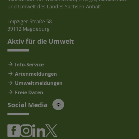
und Umwelt des Landes Sachsen-Anhalt
Leipziger Straße 58
39112 Magdeburg
Aktiv für die Umwelt
arrow_forward
Info-Service
arrow_forward
Artenmeldungen
arrow_forward
Umweltmeldungen
arrow_forward
Freie Daten
© Social Media Icons: jam-icons
Social Media
©