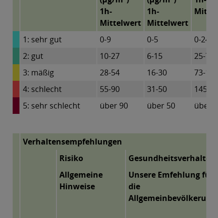
1h-
1h-
Mitte
Mittelwert
Mittelwert
1: sehr gut
0-9
0-5
0-24
2: gut
10-27
6-15
25-72
3: mäßig
28-54
16-30
73-14
4: schlecht
55-90
31-50
145-2
5: sehr schlecht
über 90
über 50
über 
Verhaltensempfehlungen
Risiko
Gesundheitsverhalten
Allgemeine
Unsere Emfehlung für
Hinweise
die
Allgemeinbevölkerung