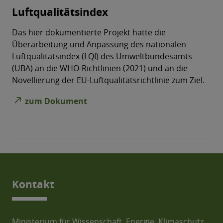
Luftqualitätsindex
Das hier dokumentierte Projekt hatte die
Überarbeitung und Anpassung des nationalen
Luftqualitätsindex (LQI) des Umweltbundesamts
(UBA) an die WHO-Richtlinien (2021) und an die
Novellierung der EU-Luftqualitätsrichtlinie zum Ziel.
north_east
zum Dokument
Kontakt
Ministerium für Wissenschaft, Energie, Klimaschutz