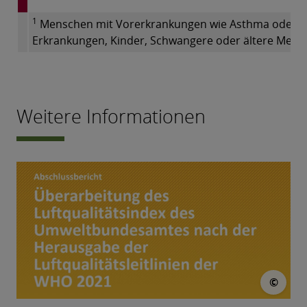
1
Menschen mit Vorerkrankungen wie Asthma oder He
Erkrankungen, Kinder, Schwangere oder ältere Men
Weitere Informationen
© U
©