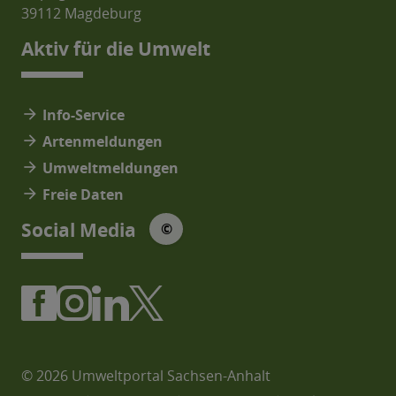
39112 Magdeburg
Aktiv für die Umwelt
arrow_forward
Info-Service
arrow_forward
Artenmeldungen
arrow_forward
Umweltmeldungen
arrow_forward
Freie Daten
© Social Media Icons: jam-icons
Social Media
©
© 2026 Umweltportal Sachsen-Anhalt