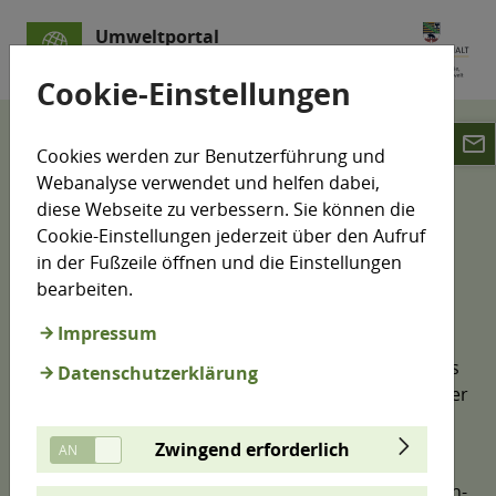
Umweltportal
Sachsen-Anhalt
Cookie-Einstellungen
email
Datenschutz
Datenschutz Twitter
Cookies werden zur Benutzerführung und
Webanalyse verwendet und helfen dabei,
Hinweise zu Twitter
diese Webseite zu verbessern. Sie können die
Cookie-Einstellungen jederzeit über den Aufruf
in der Fußzeile öffnen und die Einstellungen
bearbeiten.
Sie wechseln zu X (Twitter)
Impressum
Der Twitter-Auftritt vom Ministerium für
Wissenschaft, Energie, Klimaschutz und Umwelt des
Datenschutzerklärung
Landes Sachsen-Anhalt wird von der Pressestelle der
Ministeriums betrieben.
Zwingend erforderlich
Wenn Sie auf den untenstehenden Link klicken,
verlassen Sie das Umweltportal des Landes Sachsen-