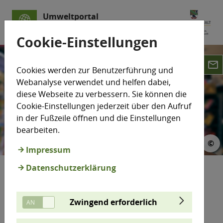
Umweltportal
Sachsen-Anhalt
Cookie-Einstellungen
email
Cookies werden zur Benutzerführung und
Webanalyse verwendet und helfen dabei,
diese Webseite zu verbessern. Sie können die
Cookie-Einstellungen jederzeit über den Aufruf
in der Fußzeile öffnen und die Einstellungen
bearbeiten.
 gGIZ
©
©
Impressum
Datenschutzerklärung
Scan 4 Chem
Zwingend erforderlich
Scannen Sie einen Barcode und fragen Sie nach
besonders besorgniserregenden Chemikalien