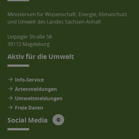
Ministerium für Wissenschaft, Energie, Klimaschutz
und Umwelt des Landes Sachsen-Anhalt
Leipziger Straße 58
39112 Magdeburg
Aktiv für die Umwelt
arrow_forward
Info-Service
arrow_forward
Artenmeldungen
arrow_forward
Umweltmeldungen
arrow_forward
Freie Daten
© Social Media Icons: jam-icons
Social Media
©