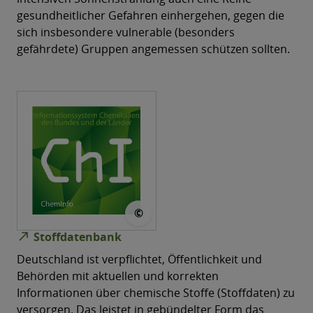
gesundheitlicher Gefahren einhergehen, gegen die
sich insbesondere vulnerable (besonders
gefährdete) Gruppen angemessen schützen sollten.
© ChemInfo
©
north_east
Stoffdatenbank
Deutschland ist verpflichtet, Öffentlichkeit und
Behörden mit aktuellen und korrekten
Informationen über chemische Stoffe (Stoffdaten) zu
versorgen. Das leistet in gebündelter Form das