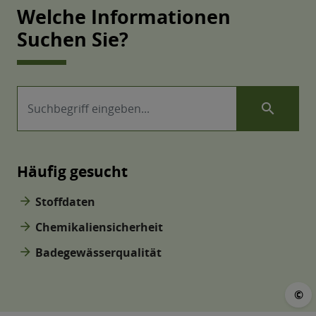
Welche Informationen
Suchen Sie?
search
Häufig gesucht
arrow_forward
Stoffdaten
arrow_forward
Chemikaliensicherheit
arrow_forward
Badegewässerqualität
©
©