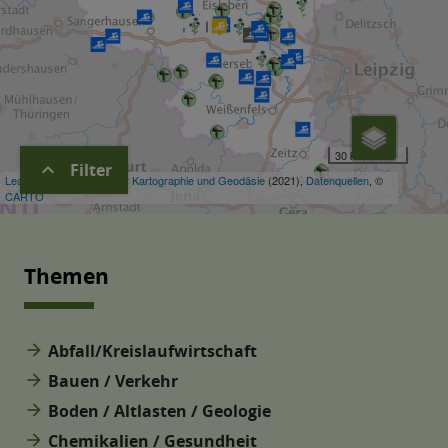
expand_more
Filter
Themen
arrow_forward
Abfall/Kreislaufwirtschaft
arrow_forward
Bauen / Verkehr
arrow_forward
Boden / Altlasten / Geologie
arrow_forward
Chemikalien / Gesundheit