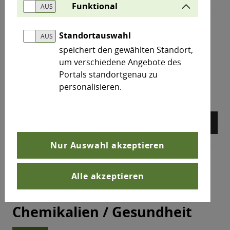
Funktional
(SVHCs) in Gegenständen des täglichen Gebrauchs.
Standortauswahl
north_east
Scan 4 Chem
speichert den gewählten Standort,
um verschiedene Angebote des
Portals standortgenau zu
personalisieren.
arrow_back
arrow_forward
pause_circle
Nur Auswahl akzeptieren
Alle akzeptieren
Themen
Chemikalien / Gesundheit
Chemikalien / Gesundheit