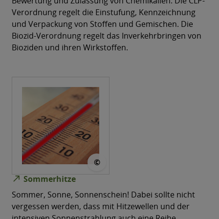
Bewertung und Zulassung von Chemikalien. Die CLP-
Verordnung regelt die Einstufung, Kennzeichnung
und Verpackung von Stoffen und Gemischen. Die
Biozid-Verordnung regelt das Inverkehrbringen von
Bioziden und ihren Wirkstoffen.
© Gerd Altmann
©
north_east
Sommerhitze
Sommer, Sonne, Sonnenschein! Dabei sollte nicht
vergessen werden, dass mit Hitzewellen und der
intensiven Sonnenstrahlung auch eine Reihe