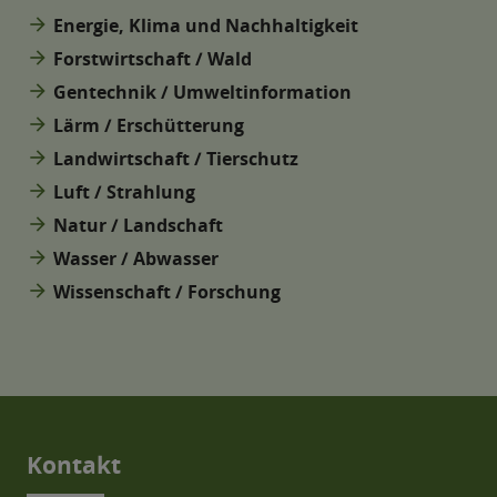
arrow_forward
Energie, Klima und Nachhaltigkeit
arrow_forward
Forstwirtschaft / Wald
arrow_forward
Gentechnik / Umweltinformation
arrow_forward
Lärm / Erschütterung
arrow_forward
Landwirtschaft / Tierschutz
arrow_forward
Luft / Strahlung
arrow_forward
Natur / Landschaft
arrow_forward
Wasser / Abwasser
arrow_forward
Wissenschaft / Forschung
Kontakt