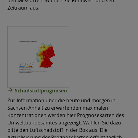
den Messorten. Wählen Sie Kennwert und sen
Zeitraum aus.
arrow_forward
Schadstoffprognosen
Zur Information über die heute und morgen in
Sachsen-Anhalt zu erwartenden maximalen
Konzentrationen werden hier Prognosekarten des
Umweltbundesamtes angezeigt. Wählen Sie dazu
bitte den Luftschadstoff in der Box aus. Die
Aktualisierung der Prognosekarten erfolgt täglich