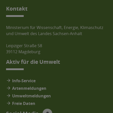
Kontakt
Ministerium für Wissenschaft, Energie, Klimaschutz
und Umwelt des Landes Sachsen-Anhalt
Leipziger Straße 58
39112 Magdeburg
Aktiv für die Umwelt
arrow_forward
Info-Service
arrow_forward
Artenmeldungen
arrow_forward
Umweltmeldungen
arrow_forward
Freie Daten
© Social Media Icons: jam-icons