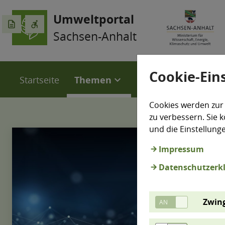
Umweltportal
description
accessible_forward
Sachsen-Anhalt
Cookie-Ein
Startseite
Themen
LÜSA
Karten
expand_more
expand_more
Cookies werden zur
zu verbessern. Sie k
und die Einstellung
Impressum
Datenschutzerk
Zwing