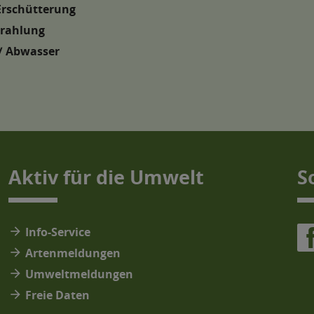
Erschütterung
trahlung
/ Abwasser
Aktiv für die Umwelt
S
arrow_forward
Info-Service
arrow_forward
Artenmeldungen
arrow_forward
Umweltmeldungen
arrow_forward
Freie Daten