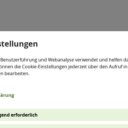
stellungen
Veranstaltungen
Aktiv für die Umwelt
expand_more
 Benutzerführung und Webanalyse verwendet und helfen da
önnen die Cookie-Einstellungen jederzeit über den Aufruf in
en bearbeiten.
Wis
lärung
Heute
end erforderlich
Sachs
exzel