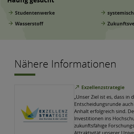
Häufig gesucht
arrow_forward
Studentenwerke
arrow_forward
systemisc
arrow_forward
Wasserstoff
arrow_forward
Zukunftsve
Nähere Informationen
north_east
Exzellenzstrategie
„Unser Ziel ist es, dass i
Entscheidungsrunde auch 
Anhalt erfolgreich sind. D
Investitionen ins Hochsch
zukunftsfähige Forschungs
Attraktivität unserer Unive