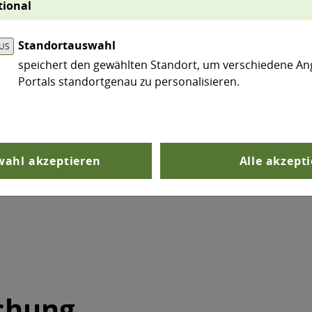
tional
branc
Proje
Standortauswahl
übern
speichert den gewählten Standort, um verschiedene An
überr
Portals standortgenau zu personalisieren.
© sdecoret s
ahl akzeptieren
Alle akzept
©
schung