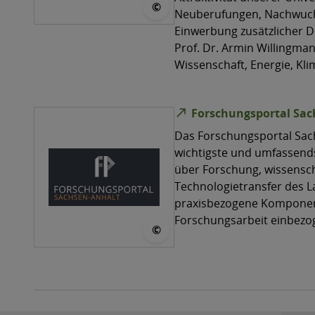
© DFG
©
Neuberufungen, Nachwuch
Einwerbung zusätzlicher Dr
Prof. Dr. Armin Willingman
Wissenschaft, Energie, Kl
north_east
Forschungsportal Sac
Das Forschungsportal Sach
wichtigste und umfassend
über Forschung, wissensch
Technologietransfer des 
praxisbezogene Komponent
Forschungsarbeit einbezo
© Jörg Steinhauer
©