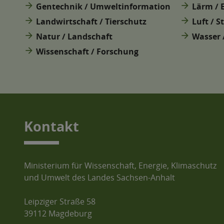
arrow_forward
arrow_forward
Gentechnik / Umweltinformation
Lärm / 
arrow_forward
arrow_forward
Landwirtschaft / Tierschutz
Luft / S
arrow_forward
arrow_forward
Natur / Landschaft
Wasser 
arrow_forward
Wissenschaft / Forschung
Kontakt
Ministerium für Wissenschaft, Energie, Klimaschutz
und Umwelt des Landes Sachsen-Anhalt
Leipziger Straße 58
39112 Magdeburg