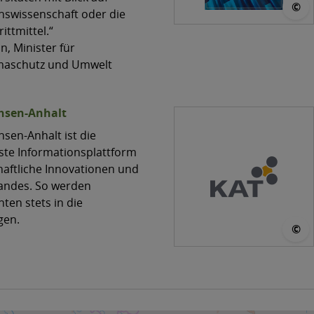
©
swissenschaft oder die
ittmittel.“
n, Minister für
imaschutz und Umwelt
hsen-Anhalt
sen-Anhalt ist die
ste Informationsplattform
aftliche Innovationen und
Landes. So werden
en stets in die
gen.
©
©