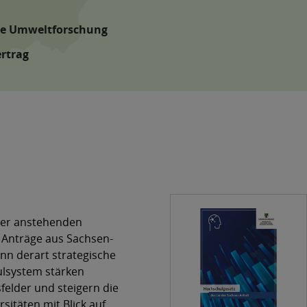
he Umweltforschung
rtrag
n der anstehenden
Anträge aus Sachsen-
enn derart strategische
ulsystem stärken
felder und steigern die
rsitäten mit Blick auf