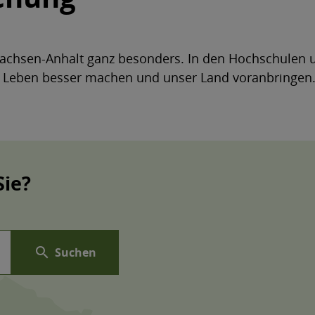
Sachsen-Anhalt ganz besonders. In den Hochschulen u
nser Leben besser machen und unser Land voranbringen
Sie?
search
Suchen