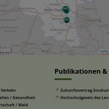
Publikationen &
 Verkehr
north_east
Zukunftsvertrag Studium
lien / Gesundheit
north_east
Hochschulgesetz des Lan
rtschaft / Wald