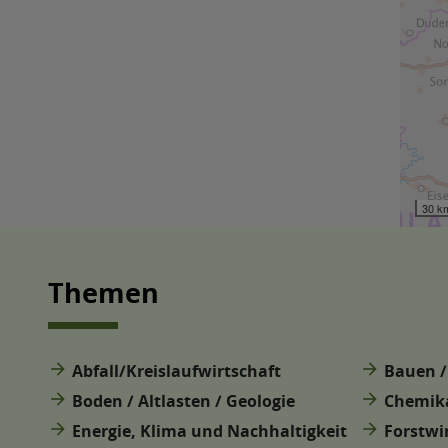
Themen
arrow_forward
arrow_forward
Abfall/Kreislaufwirtschaft
Bauen /
arrow_forward
arrow_forward
Boden / Altlasten / Geologie
Chemika
arrow_forward
arrow_forward
Energie, Klima und Nachhaltigkeit
Forstwi