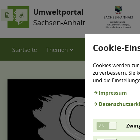
Umweltportal
description
accessible_forward
Sachsen-Anhalt
Cookie-Ein
Startseite
Themen
LÜSA
Karten
expand_more
expand_more
Cookies werden zur
zu verbessern. Sie k
und die Einstellung
Impressum
Datenschutzerk
Zwing