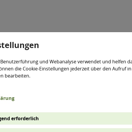
stellungen
Veranstaltungen
Aktiv für die Umwelt
expand_more
 Benutzerführung und Webanalyse verwendet und helfen da
önnen die Cookie-Einstellungen jederzeit über den Aufruf in
en bearbeiten.
lärung
end erforderlich