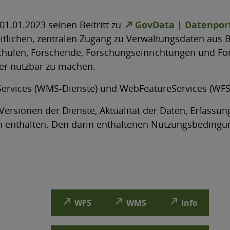
1.01.2023 seinen Beitritt zu
GovData | Datenport
nheitlichen, zentralen Zugang zu Verwaltungsdaten a
len, Forschende, Forschungseinrichtungen und Forsc
her nutzbar zu machen.
pServices (WMS-Dienste) und WebFeatureServices (WFS
rsionen der Dienste, Aktualität der Daten, Erfassun
n enthalten. Den darin enthaltenen Nutzungsbedingu
north_east
north_east
north_east
WFS
WMS
Info