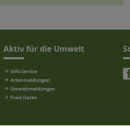
Aktiv für die Umwelt
S
arrow_forward
Info-Service
arrow_forward
Artenmeldungen
arrow_forward
Umweltmeldungen
arrow_forward
Freie Daten
Sitema