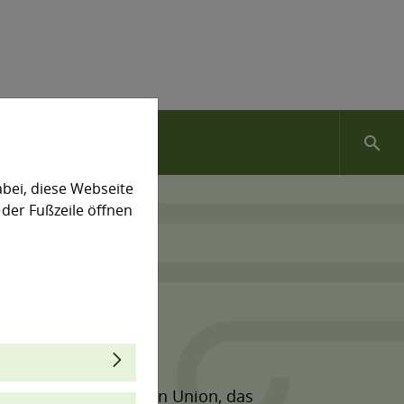
search
bei, diese Webseite
 der Fußzeile öffnen
en
stem der Europäischen Union, das