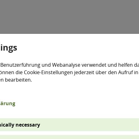
tings
Veranstaltungen
Aktiv für die Umwelt
expand_more
 Benutzerführung und Webanalyse verwendet und helfen da
önnen die Cookie-Einstellungen jederzeit über den Aufruf in
ndustrie und Wirtschaft
emas zertifizierte organisation
en bearbeiten.
lärung
Organisationen
ically necessary
st ein freiwilliges, weltweit gültiges Managementsy