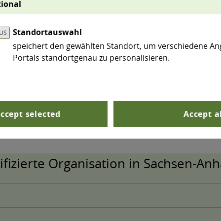
ional
mweltschutz eigenverantwortlich und kontinuierlich z
en (bzw. zugehörigen Standorten) in Eco Management a
Standortauswahl
 dargestellten Daten berücksichtigen entsprechend nic
speichert den gewählten Standort, um verschiedene An
ören (Ortsprinzip).
Portals standortgenau zu personalisieren.
lassen sich im Diagramm einzelne Datenreihen aus- bzw. 
ccept selected
Accept a