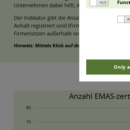
Funct
Unternehmen dabei hilft, ihren betrieblichen U
Der Indikator gibt die Anzahl an Organisation
Anhalt registriert sind (Firmensitzprinzip). Die
Firmensitzen außerhalb von Sachsen-Anhalt geh
Hinweis: Mittels Klick auf die Legendeneinträge 
Only a