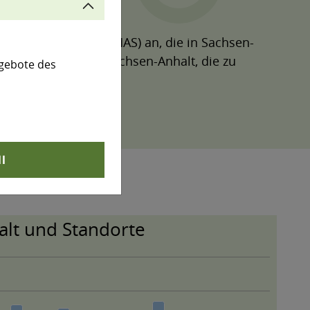
u verbessern.
nd Audit Scheme (EMAS) an, die in Sachsen-
ht die Standorte in Sachsen-Anhalt, die zu
gebote des
wieder einschalten.
ll