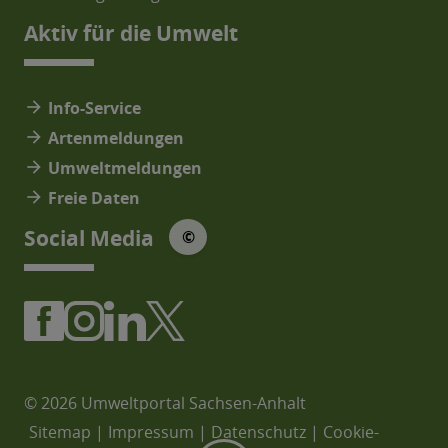
Aktiv für die Umwelt
arrow_forward
Info-Service
arrow_forward
Artenmeldungen
arrow_forward
Umweltmeldungen
arrow_forward
Freie Daten
© Social Media Icons: jam-icons
Social Media
©
© 2026 Umweltportal Sachsen-Anhalt
Sitemap
|
Impressum
|
Datenschutz
|
Cookie-