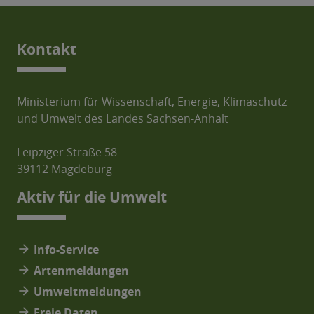
Kontakt
Ministerium für Wissenschaft, Energie, Klimaschutz
und Umwelt des Landes Sachsen-Anhalt
Leipziger Straße 58
39112 Magdeburg
Aktiv für die Umwelt
arrow_forward
Info-Service
arrow_forward
Artenmeldungen
arrow_forward
Umweltmeldungen
arrow_forward
Freie Daten