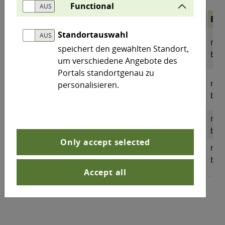
Functional
Veröffentlichung
Titel
Be
Standortauswahl
Äquivalenznachweis 2024
nic
5/2026
- Feinstaubmessungen im
speichert den gewählten Standort,
barr
Land Sachsen-Anhalt
um verschiedene Angebote des
Portals standortgenau zu
Äquivalenznachweis 2023
nic
personalisieren.
4/2025
- Feinstaubmessungen im
barr
Land Sachsen-Anhalt
nic
1/2026
Messnetzkonzeption 2026
barr
Only accept selected
Methodendokumentation
nic
2/2023
2023
barr
Accept all