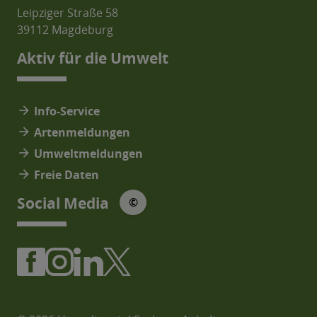
Leipziger Straße 58
39112 Magdeburg
Aktiv für die Umwelt
arrow_forward
Info-Service
arrow_forward
Artenmeldungen
arrow_forward
Umweltmeldungen
arrow_forward
Freie Daten
© Social Media Icons: jam-icons
Social Media
©