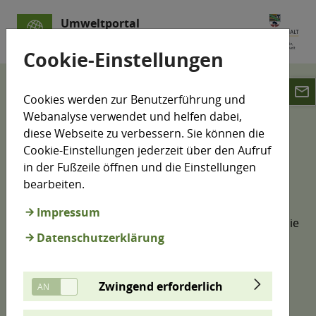
Umweltportal
Sachsen-Anhalt
Cookie-Einstellungen
email
Suche
Webseiten
Cookies werden zur Benutzerführung und
Webanalyse verwendet und helfen dabei,
Suche
diese Webseite zu verbessern. Sie können die
Cookie-Einstellungen jederzeit über den Aufruf
in der Fußzeile öffnen und die Einstellungen
bearbeiten.
Anhand Ihres Suchbegriffes erfolgt eine
Volltextsuche bei ausgewählten Internetseiten mit
Impressum
umweltthematischen Schwerpunkten. Sie können die
Datenschutzerklärung
Ergebnisse über verschiedene Filter weiter
eingrenzen. Bereits vorgefiltert sind
Kartendarstellungen und die Produkte aus
Zwingend erforderlich
Mediatheken, diese Ergebnisse erreichen Sie über
die Registerkarten.