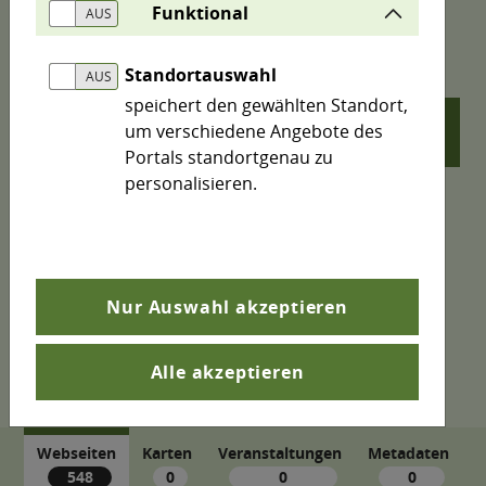
Funktional
Suchergebnis für
Standortauswahl
speichert den gewählten Standort,
um verschiedene Angebote des
search
Portals standortgenau zu
personalisieren.
Nur Auswahl akzeptieren
Alle akzeptieren
Webseiten
Karten
Veranstaltungen
Metadaten
548
0
0
0