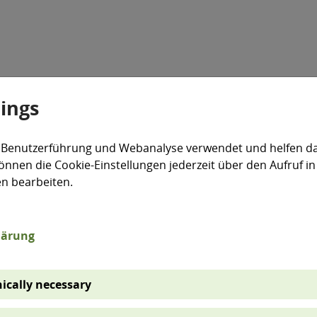
tings
Veranstaltungen
Aktiv für die Umwelt
expand_more
 Benutzerführung und Webanalyse verwendet und helfen da
önnen die Cookie-Einstellungen jederzeit über den Aufruf in
n
Wasser
Eisbedeckung der Rappbodetalsperre
en bearbeiten.
lärung
appbodetalsperre (B7)
ically necessary
 Standgewässer in Sachsen-Anhalt, welchen in den ve