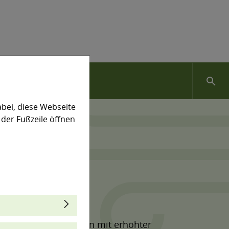
search
bei, diese Webseite
 der Fußzeile öffnen
rgangenen Jahrzehnten mit erhöhter