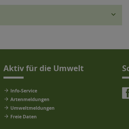
expand_more
Aktiv für die Umwelt
S
arrow_forward
Info-Service
arrow_forward
Artenmeldungen
arrow_forward
Umweltmeldungen
arrow_forward
Freie Daten