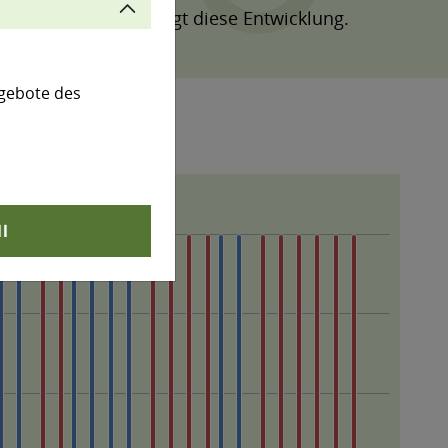
Der Indikator B7 zeigt diese Entwicklung.
gebote des
ll