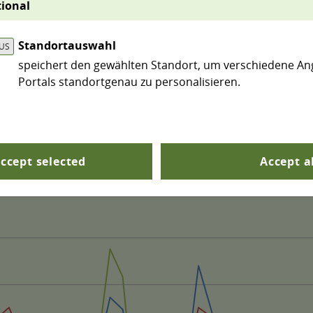
ional
scherei und Tourismus haben. Mit dem Indikator B5 
lassen sich im Diagramm einzelne Datenreihen aus- bzw. 
Standortauswahl
speichert den gewählten Standort, um verschiedene An
Portals standortgenau zu personalisieren.
ccept selected
Accept a