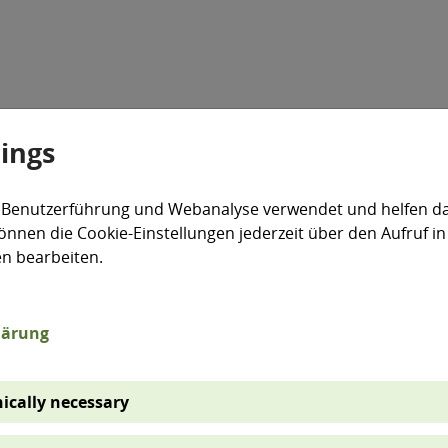
tings
Veranstaltungen
Aktiv für die Umwelt
expand_more
 Benutzerführung und Webanalyse verwendet und helfen da
önnen die Cookie-Einstellungen jederzeit über den Aufruf in
n
Wasser
Mittlerer Niedrigwasserabfluss
en bearbeiten.
lärung
sserabfluss (B5)
ically necessary
en vielfältige Auswirkungen auf aquatische Ökosys