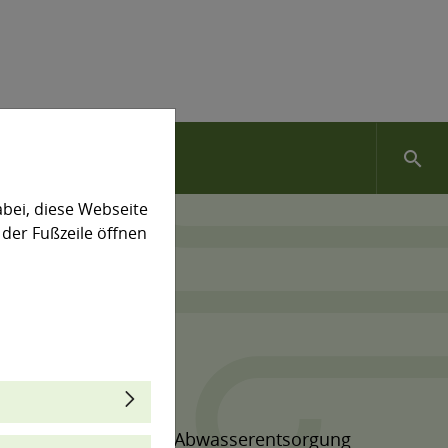
search
bei, diese Webseite
 der Fußzeile öffnen
teme, Wasserver- und Abwasserentsorgung