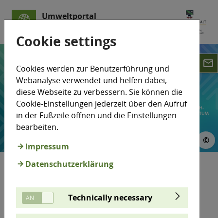
Umweltportal
Sachsen-Anhalt
Cookie settings
email
Cookies werden zur Benutzerführung und
Webanalyse verwendet und helfen dabei,
diese Webseite zu verbessern. Sie können die
Cookie-Einstellungen jederzeit über den Aufruf
in der Fußzeile öffnen und die Einstellungen
bearbeiten.
©
Impressum
© MWU
Datenschutzerklärung
AURA-Award 2026
Technically necessary
Erfolgreich und nachhaltig – zeigen Sie, dass die
Wirtschaft in Sachsen-Anhalt die Zeichen der Zeit