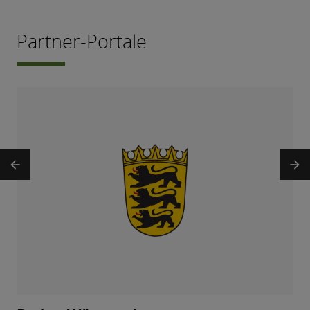
Partner-Portale
arrow_back
arrow_forward