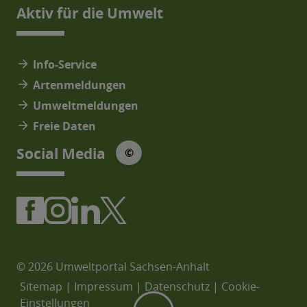
Aktiv für die Umwelt
arrow_forward
Info-Service
arrow_forward
Artenmeldungen
arrow_forward
Umweltmeldungen
arrow_forward
Freie Daten
© Social Media Icons: jam-icons
Social Media
©
© 2026 Umweltportal Sachsen-Anhalt
Sitemap
|
Impressum
|
Datenschutz
|
Cookie-
Einstellungen