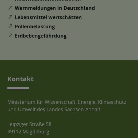
north_east
Warnmeldungen in Deutschland
north_east
Lebensmittel wertschätzen
north_east
Pollenbelastung
north_east
Erdbebengefährdung
Kontakt
Ministerium für Wissenschaft, Energie, Klimaschutz
und Umwelt des Landes Sachsen-Anhalt
Leipziger Straße 58
39112 Magdeburg