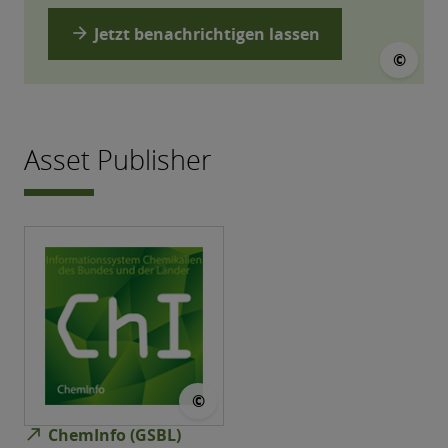
arrow_forward
Jetzt benachrichtigen lassen
© Ch
©
Asset Publisher
© ChemInfo
©
north_east
ChemInfo (GSBL)