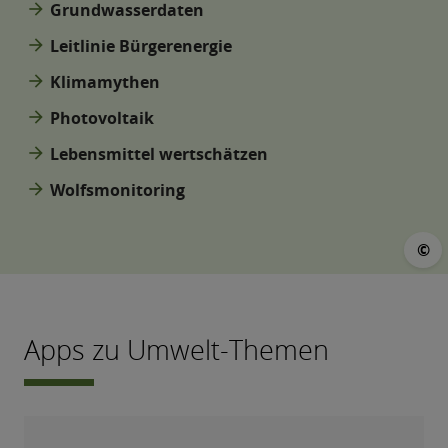
arrow_forward
Grundwasserdaten
arrow_forward
Leitlinie Bürgerenergie
arrow_forward
Klimamythen
arrow_forward
Photovoltaik
arrow_forward
Lebensmittel wertschätzen
arrow_forward
Wolfsmonitoring
©
©
Apps zu Umwelt-Themen