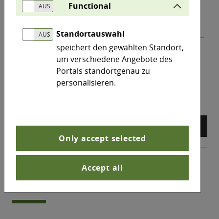
Functional
erkannt hat! In unserem Bundesland gibt es viele
Vorreiter, die nachhaltiges und klimaschonendes
Standortauswahl
Wirtschaften nicht als Verzicht verstehen, sondern
als Fortschritt und Innovation.
speichert den gewählten Standort,
um verschiedene Angebote des
north_east
Mehr
Portals standortgenau zu
personalisieren.
arrow_back
arrow_forward
pause_circle
Only accept selected
Umweltportal Sachsen-
Accept all
Anhalt