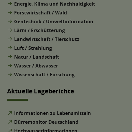
arrow_forward
Energie, Klima und Nachhaltigkeit
arrow_forward
Forstwirtschaft / Wald
arrow_forward
Gentechnik / Umweltinformation
arrow_forward
Lärm / Erschütterung
arrow_forward
Landwirtschaft / Tierschutz
arrow_forward
Luft / Strahlung
arrow_forward
Natur / Landschaft
arrow_forward
Wasser / Abwasser
arrow_forward
Wissenschaft / Forschung
Aktuelle Lageberichte
north_east
Informationen zu Lebensmitteln
north_east
Dürremonitor Deutschland
north_east
Hochwasserinformationen