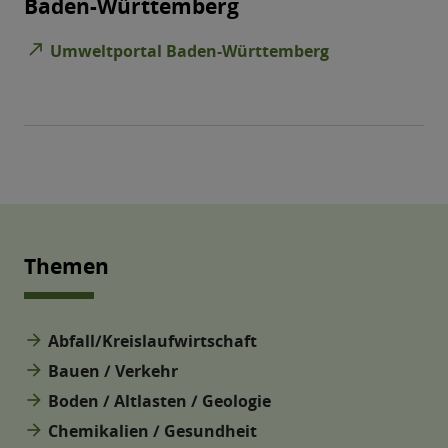
Baden-Württemberg
north_east
Umweltportal Baden-Württemberg
Themen
arrow_forward
Abfall/Kreislaufwirtschaft
arrow_forward
Bauen / Verkehr
arrow_forward
Boden / Altlasten / Geologie
arrow_forward
Chemikalien / Gesundheit