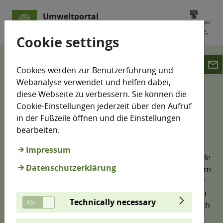
Umweltportal
Sachsen-Anhalt
Cookie settings
email
Klimamonitoring
Cookies werden zur Benutzerführung und
Klimawandelfolgen-Indikatoren
Boden
Webanalyse verwendet und helfen dabei,
Bodentemperatur
diese Webseite zu verbessern. Sie können die
Cookie-Einstellungen jederzeit über den Aufruf
Bodentemperatur (C1)
in der Fußzeile öffnen und die Einstellungen
bearbeiten.
Impressum
Die Bodentemperatur beeinflusst zahlreiche zentrale
Datenschutzerklärung
Vegetations- und Stoffwechselprozesse im Boden. Im
Zuge des Klimawandels folgt sie der Lufttemperatur
zwar in ähnlicher Weise, jedoch mit einem zeitlichen
Technically necessary
Versatz und einer je nach Bodentiefe unterschiedlich
ausgeprägten Dynamik. Der Indikator