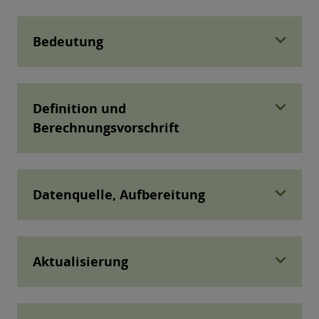
expand_more
Bedeutung
expand_more
Definition und
Berechnungsvorschrift
expand_more
Datenquelle, Aufbereitung
expand_more
Aktualisierung