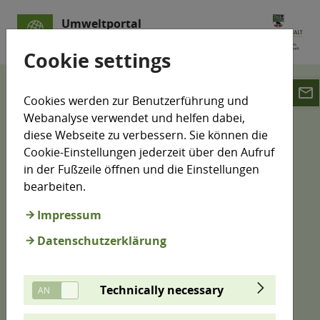
Umweltportal
Sachsen-Anhalt
Cookie settings
email
Klimamonitoring
Klimaschutz-Indikatoren
Cookies werden zur Benutzerführung und
Querschnittsaufgaben
Dienstreisen
Webanalyse verwendet und helfen dabei,
diese Webseite zu verbessern. Sie können die
Anzahl der Dienstreisen in
Cookie-Einstellungen jederzeit über den Aufruf
in der Fußzeile öffnen und die Einstellungen
der Landesverwaltung
bearbeiten.
Impressum
Der Indikator beschreibt, wie sich die Zahl der
Datenschutzerklärung
unternommenen Dienstreisen in der
Landesverwaltung entwickelt. Zudem wird die
Verteilung der Dienstreisen nach Verkehrsmitteln
Technically necessary
erfasst.