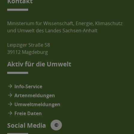
Kontakt
Ministerium für Wissenschaft, Energie, Klimaschutz
und Umwelt des Landes Sachsen-Anhalt
Leipziger Straße 58
39112 Magdeburg
Aktiv für die Umwelt
arrow_forward
Info-Service
arrow_forward
Artenmeldungen
arrow_forward
Umweltmeldungen
arrow_forward
Freie Daten
© Social Media Icons: jam-icons
Social Media
©