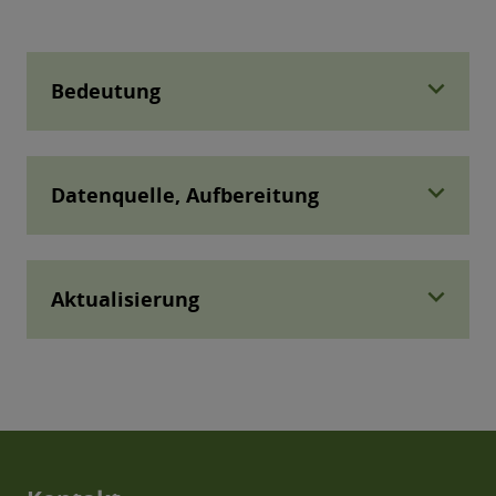
expand_more
Bedeutung
expand_more
Datenquelle, Aufbereitung
expand_more
Aktualisierung