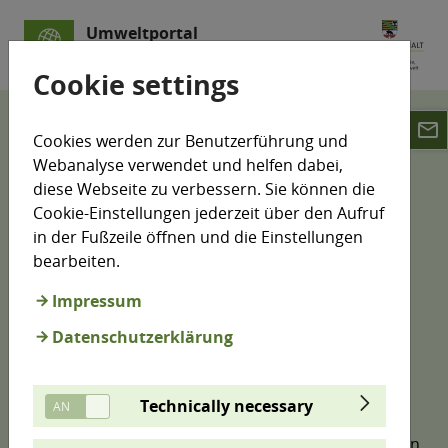
Umweltportal
Sachsen-Anhalt
Cookie settings
email
Klimamonitoring
Cookies werden zur Benutzerführung und
Klimawandelfolgen-Indikatoren
Webanalyse verwendet und helfen dabei,
Infrastruktur
diese Webseite zu verbessern. Sie können die
Diversifizierung der Elektrizitätserzeugung
Cookie-Einstellungen jederzeit über den Aufruf
in der Fußzeile öffnen und die Einstellungen
G1 - Diversifizierung der
bearbeiten.
Elektrizitätserzeugung
Impressum
Datenschutzerklärung
Die Diversifizierung der Elektrizitätserzeugung
beschreibt, wie breit die Stromproduktion auf
Technically necessary
verschiedene Energiequellen verteilt ist und damit,
wie robust das Energiesystem gegenüber Störungen