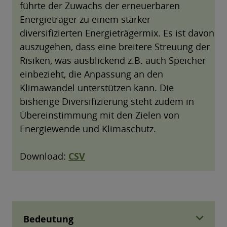
expand_more
Bedeutung