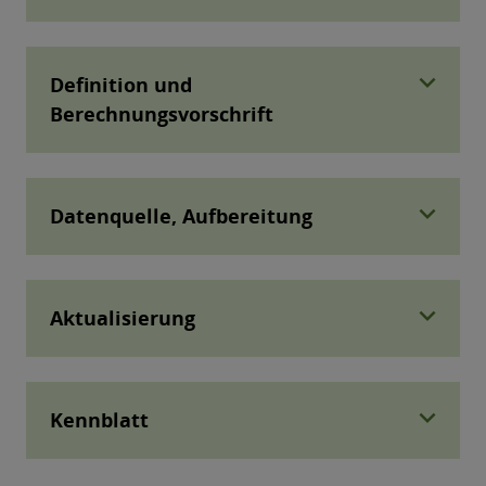
expand_more
Definition und
Berechnungsvorschrift
expand_more
Datenquelle, Aufbereitung
expand_more
Aktualisierung
expand_more
Kennblatt