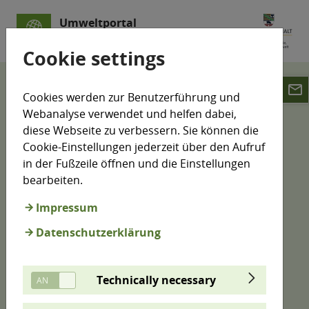
Umweltportal
Sachsen-Anhalt
Cookie settings
email
Klimamonitoring
Emissionshandel
Cookies werden zur Benutzerführung und
Industrieanlagen
Webanalyse verwendet und helfen dabei,
Papier- und Zellstoffindustrie
diese Webseite zu verbessern. Sie können die
Cookie-Einstellungen jederzeit über den Aufruf
Emissionshandelspflichtige
in der Fußzeile öffnen und die Einstellungen
bearbeiten.
Anlagen der Papier- und
Zellstoffindustrie
Impressum
Datenschutzerklärung
Die Papier- und Zellstoffindustrie ist als
energieintensive Industrie seit Einführung des
Technically necessary
Emissionshandels 1 abgabepflichtig. In Sachsen-