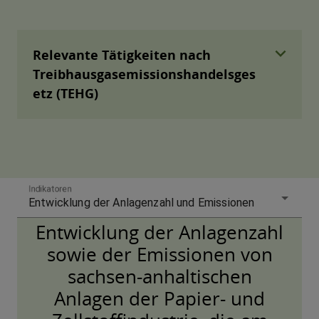
expand_more
Relevante Tätigkeiten nach
Treibhausgasemissionshandelsges
etz (TEHG)