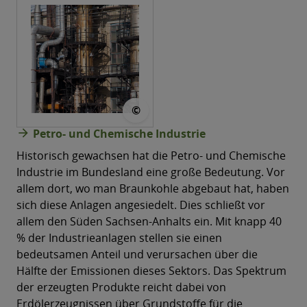
© Alexey Klen @pixabay
©
arrow_forward
Petro- und Chemische Industrie
Historisch gewachsen hat die Petro- und Chemische
Industrie im Bundesland eine große Bedeutung. Vor
allem dort, wo man Braunkohle abgebaut hat, haben
sich diese Anlagen angesiedelt. Dies schließt vor
allem den Süden Sachsen-Anhalts ein. Mit knapp 40
% der Industrieanlagen stellen sie einen
bedeutsamen Anteil und verursachen über die
Hälfte der Emissionen dieses Sektors. Das Spektrum
der erzeugten Produkte reicht dabei von
Erdölerzeugnissen über Grundstoffe für die