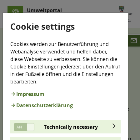
Umweltportal
Sachsen-Anhalt
Cookie settings
email
Klimamonitoring
Emissionshandel
Cookies werden zur Benutzerführung und
Industrieanlagen
Webanalyse verwendet und helfen dabei,
diese Webseite zu verbessern. Sie können die
Emissionshandelspflichtige
Cookie-Einstellungen jederzeit über den Aufruf
in der Fußzeile öffnen und die Einstellungen
Industrieanlagen
bearbeiten.
Impressum
Die energieintensive Industrie ist in Bezug auf den
Datenschutzerklärung
Europäischen Emissionshandel 1 der bedeutendste
Sektor in Sachsen-Anhalt. Im Jahr 2024 wurden 8,49
Millionen Tonnen CO
-Äquivalent (52 % der
2
Technically necessary
relevanten Emissionen) ausgestoßen. Inzwischen
stellt dieser Sektor mit 57 Anlagen auch den größten