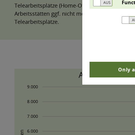
Funct
Telearbeitsplätze (Home-Office) fällt der Arbe
Arbeitsstätten ggf. nicht mehr in vollem Umfan
Telearbeitsplätze.
Only a