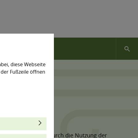
search
bei, diese Webseite
 der Fußzeile öffnen
rbeitsplatz nutzen. Durch die Nutzung der