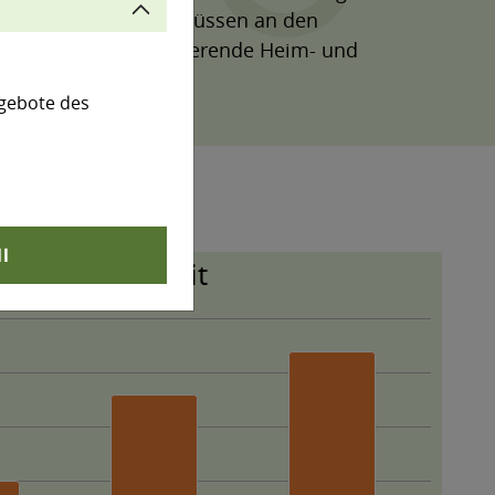
ie Büroarbeitsplätze müssen an den
reine als auch alternierende Heim- und
gebote des
ll