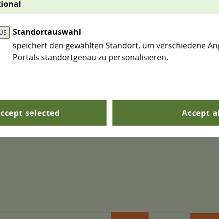
ional
itsweg zur Arbeitsstätte weg und Räumlichkeiten für d
g vorgehalten werden. Der Indikator umfasst sowohl 
Standortauswahl
speichert den gewählten Standort, um verschiedene An
Portals standortgenau zu personalisieren.
ccept selected
Accept a