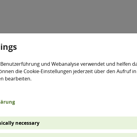
tings
Veranstaltungen
Aktiv für die Umwelt
expand_more
 Benutzerführung und Webanalyse verwendet und helfen da
önnen die Cookie-Einstellungen jederzeit über den Aufruf in
uerschnittsaufgaben
Telearbeit
en bearbeiten.
lärung
andesverwaltung
ically necessary
te der Landesverwaltung in Sachsen-Anhalt einen Telea