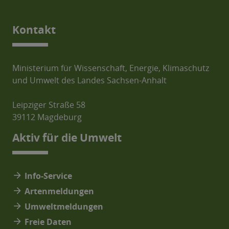
Kontakt
Ministerium für Wissenschaft, Energie, Klimaschutz
und Umwelt des Landes Sachsen-Anhalt
Leipziger Straße 58
39112 Magdeburg
Aktiv für die Umwelt
arrow_forward
Info-Service
arrow_forward
Artenmeldungen
arrow_forward
Umweltmeldungen
arrow_forward
Freie Daten