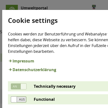
Umweltportal
Sachsen-Anhalt
Cookie settings
Startseite
Test
Cookies werden zur Benutzerführung und Webanalyse
helfen dabei, diese Webseite zu verbessern. Sie können
Einstellungen jederzeit über den Aufruf in der Fußzeile
Einstellungen bearbeiten.
15. Perzentil (in mm)
Impressum
Niederschlag
1
Jahresniederschlag
Datenschutzerklärung
Sommerhalbjahr
1961-
2001-
1961-
2001-
Differenz
Differ
1990
2025
1990
2025
Technically necessary
Bad
361
381
6%
202
203
0%
Functional
Lauchstädt
Bernburg
349
395
13%
219
220
0%