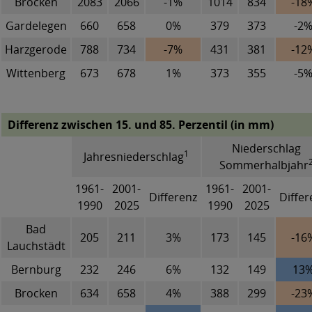
Brocken
2083
2066
-1%
1014
834
-18
Gardelegen
660
658
0%
379
373
-2
Harzgerode
788
734
-7%
431
381
-12
Wittenberg
673
678
1%
373
355
-5
Differenz zwischen 15. und 85. Perzentil (in mm)
Niederschlag
1
Jahresniederschlag
Sommerhalbjahr
1961-
2001-
1961-
2001-
Differenz
Differ
1990
2025
1990
2025
Bad
205
211
3%
173
145
-16
Lauchstädt
Bernburg
232
246
6%
132
149
13
Brocken
634
658
4%
388
299
-23