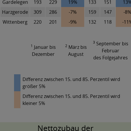
Gardelegen
193
229
19%
133
151
13
Harzgerode
309
286
-7%
159
147
-8
Wittenberg
220
201
-9%
132
118
-11
3
September bis
1
2
Januar bis
März bis
Februar
Dezember
August
des Folgejahres
Differenz zwischen 15. und 85. Perzentil wird
größer 5%
Differenz zwischen 15. und 85. Perzentil wird
kleiner 5%