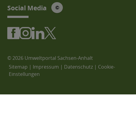
© Social Media Icons: jam-icons
Social Media
©
© 2026 Umweltportal Sachsen-Anhalt
Sitemap
|
Impressum
|
Datenschutz
|
Cookie-
Einstellungen