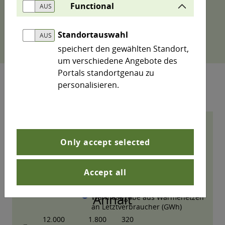
Functional
Hinweis: Mittels Klick auf die Legendeneinträge
lassen sich im Diagramm einzelne Datenreihen
aus- bzw. wieder einschalten.
Standortauswahl
speichert den gewählten Standort,
um verschiedene Angebote des
Portals standortgenau zu
personalisieren.
Only accept selected
Accept all