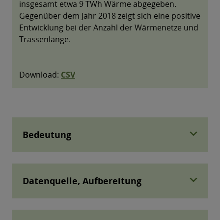
expand_more
Bedeutung
expand_more
Datenquelle, Aufbereitung