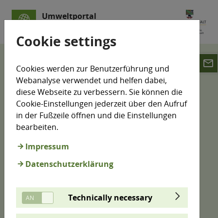
Umweltportal
Sachsen-Anhalt
Cookie settings
email
Klimamonitoring
Klimaschutz-Indikatoren
Cookies werden zur Benutzerführung und
Energiewirtschaft
Wärmenetze
Webanalyse verwendet und helfen dabei,
diese Webseite zu verbessern. Sie können die
Wärmenetze: Anzahl,
Cookie-Einstellungen jederzeit über den Aufruf
in der Fußzeile öffnen und die Einstellungen
Trassenlänge und
bearbeiten.
Wärmeabgabe
Impressum
Datenschutzerklärung
Der Indikator erfasst und beschreibt sowohl die
Anzahl bestehender Wärmenetze, die Gesamtlänge
der Transporttrassen als auch die an
Technically necessary
Letztverbraucher abgegebene Wärmemenge.