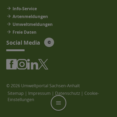
arrow_forward
Info-Service
arrow_forward
Artenmeldungen
arrow_forward
Umweltmeldungen
arrow_forward
Freie Daten
© Social Media Icons: jam-icons
Social Media
©
© 2026 Umweltportal Sachsen-Anhalt
Sitemap
|
Impressum
|
Datenschutz
|
Cookie-
Einstellungen
menu