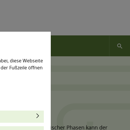
search
bei, diese Webseite
 der Fußzeile öffnen
intrittszeiten phänologischer Phasen kann der