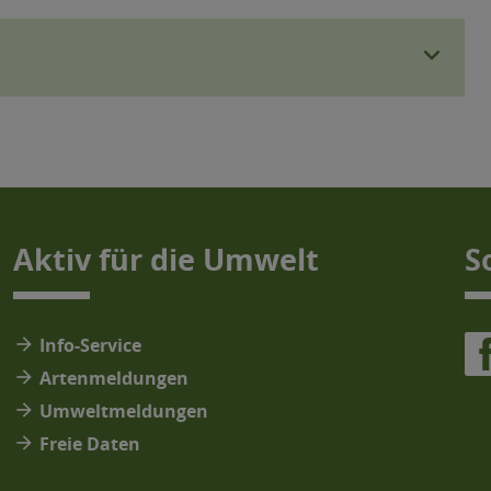
expand_more
Aktiv für die Umwelt
S
arrow_forward
Info-Service
arrow_forward
Artenmeldungen
arrow_forward
Umweltmeldungen
arrow_forward
Freie Daten