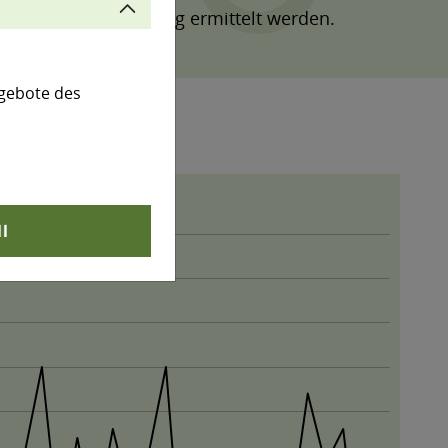
getationsentwicklung ermittelt werden.
gebote des
ll