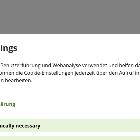
tings
Veranstaltungen
Aktiv für die Umwelt
expand_more
 Benutzerführung und Webanalyse verwendet und helfen da
önnen die Cookie-Einstellungen jederzeit über den Aufruf in
n
Klima
Blühbeginn Apfel
en bearbeiten.
lärung
7)
ically necessary
üte zeigt den Eintritt des Vollfrühlings an. Aus den E