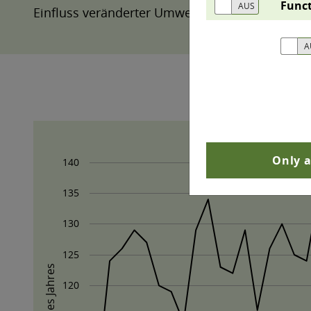
Funct
Einfluss veränderter Umweltbedingungen, vor a
Only a