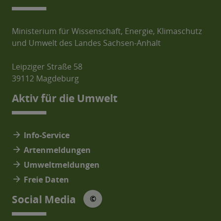
Ministerium für Wissenschaft, Energie, Klimaschutz
und Umwelt des Landes Sachsen-Anhalt
Leipziger Straße 58
39112 Magdeburg
Aktiv für die Umwelt
arrow_forward
Info-Service
arrow_forward
Artenmeldungen
arrow_forward
Umweltmeldungen
arrow_forward
Freie Daten
© Social Media Icons: jam-icons
Social Media
©