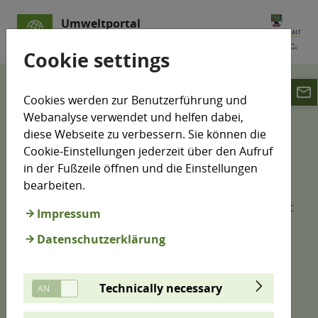
Umweltportal
Sachsen-Anhalt
Cookie settings
email
Klimamonitoring
Cookies werden zur Benutzerführung und
Klimawandelfolgen-Indikatoren
Klima
Webanalyse verwendet und helfen dabei,
diese Webseite zu verbessern. Sie können die
Themenfeld: Klima (A)
Cookie-Einstellungen jederzeit über den Aufruf
in der Fußzeile öffnen und die Einstellungen
bearbeiten.
Der globale Klimawandel ist auch in Sachsen-Anhalt
Impressum
beobacht- und messbar. Im Themenfeld Klima wird
Datenschutzerklärung
anhand ausgewählter Kenngrößen die
Klimaentwicklung in Sachsen-Anhalt erfasst. Damit
lässt sich der Klimawandel in seinem Ausmaß und
Technically necessary
seiner Dynamik beschreiben. Für die meisten der
Klima-Indikatoren wurde eine regionale