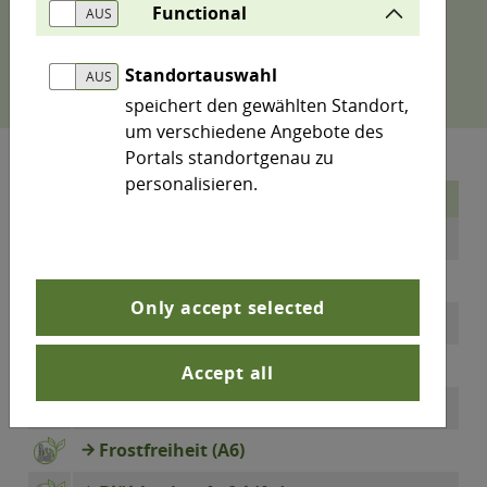
Differenzierung vorgenommen und je eine
Functional
Klimastation pro Naturraum in Sachsen-Anhalt
ausgewählt.
Standortauswahl
speichert den gewählten Standort,
um verschiedene Angebote des
Portals standortgenau zu
personalisieren.
Indikatoren
Temperatur (A1)
Temperaturkenntage (A2)
Only accept selected
Niederschlag (A3)
Bodenfeuchte unter Gras (A4)
Accept all
Natürliche Schneedecke Harz (A5)
Frostfreiheit (A6)