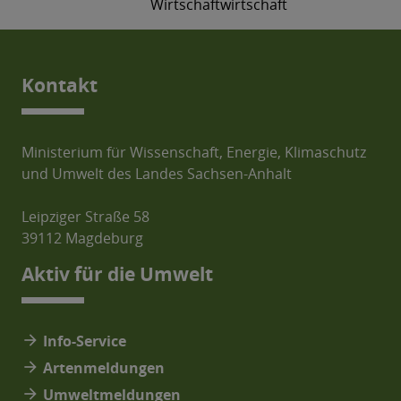
Wirtschaft
wirtschaft
Kontakt
Ministerium für Wissenschaft, Energie, Klimaschutz
und Umwelt des Landes Sachsen-Anhalt
Leipziger Straße 58
39112 Magdeburg
Aktiv für die Umwelt
arrow_forward
Info-Service
arrow_forward
Artenmeldungen
arrow_forward
Umweltmeldungen