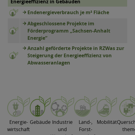
Energieeffizienz in Gebäuden
Endenergieverbrauch je m² Fläche
Abgeschlossene Projekte im
Förderprogramm „Sachsen-Anhalt
Energie“
Anzahl geförderte Projekte in RZWas zur
Steigerung der Energieeffizienz von
Abwasseranlagen
Energie-
Gebäude
Industrie
Land-,
Mobilität
Quersch
wirtschaft
und
Forst-
them