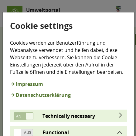
Umweltportal
Sachsen-Anhalt
Cookie settings
Klimamonitoring
Klimaschutz-Indikatoren
Cookies werden zur Benutzerführung und
Gebäude
Webanalyse verwendet und helfen dabei, diese
Webseite zu verbessern. Sie können die Cookie-
Sektor: Gebäude
Einstellungen jederzeit über den Aufruf in der
Fußzeile öffnen und die Einstellungen bearbeiten.
Impressum
Der Gebäudesektor umfasst die Emissionen aus
Datenschutzerklärung
Verbrennungen in Haushalten, Handel und
Behörden, nicht jedoch die Emissionen der
Bauwirtschaft. Im Berichtszeitraum betrug der Anteil
Technically necessary
des Gebäudesektors in Sachsen-Anhalt etwa 11 %
der gesamten THG-Emissionen. Der Gebäudesektor
erwies sich laut Klimaschutzberichten auf
Functional