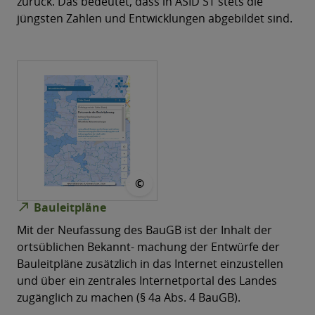
zurück. Das bedeutet, dass in ASID ST stets die
jüngsten Zahlen und Entwicklungen abgebildet sind.
© LVermgeo
©
north_east
Bauleitpläne
Mit der Neufassung des BauGB ist der Inhalt der
ortsüblichen Bekannt- machung der Entwürfe der
Bauleitpläne zusätzlich in das Internet einzustellen
und über ein zentrales Internetportal des Landes
zugänglich zu machen (§ 4a Abs. 4 BauGB).