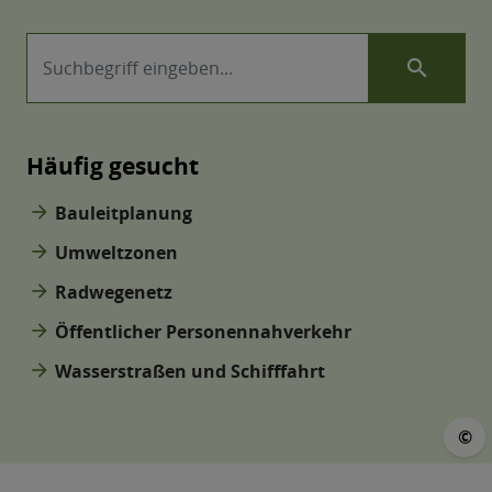
search
Häufig gesucht
arrow_forward
Bauleitplanung
arrow_forward
Umweltzonen
arrow_forward
Radwegenetz
arrow_forward
Öffentlicher Personennahverkehr
arrow_forward
Wasserstraßen und Schifffahrt
©
©