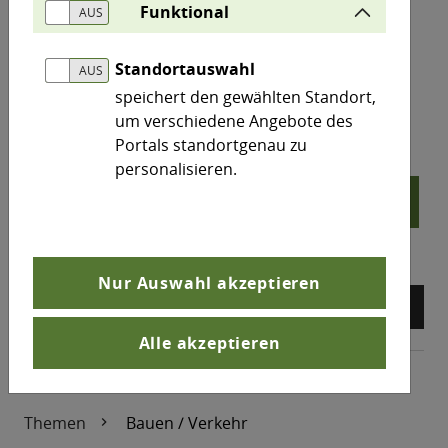
Funktional
Die Studie soll als strategischer Leitfaden für
zukunftsweisende Projekte dienen, die Umwelt und
Standortauswahl
Infrastruktur entlasten und gleichzeitig den
speichert den gewählten Standort,
wachsenden Anforderungen der Transport- und
um verschiedene Angebote des
Logistikwirtschaft gerecht werden.
Portals standortgenau zu
personalisieren.
north_east
Digitalisierung des Elbkorridors – Elbe 4.0
Nur Auswahl akzeptieren
arrow_back
arrow_forward
pause_circle
Alle akzeptieren
Themen
Bauen / Verkehr