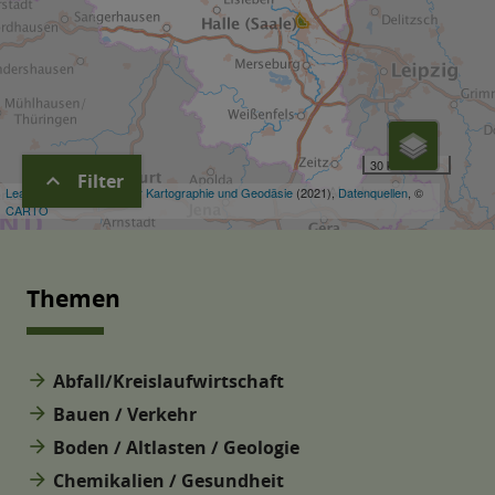
expand_more
Filter
Themen
arrow_forward
Abfall/Kreislaufwirtschaft
arrow_forward
Bauen / Verkehr
arrow_forward
Boden / Altlasten / Geologie
arrow_forward
Chemikalien / Gesundheit