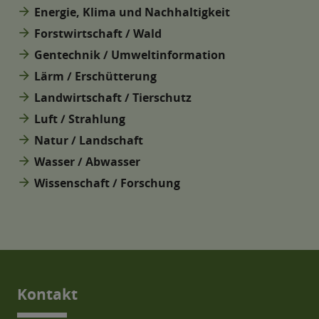
arrow_forward
Energie, Klima und Nachhaltigkeit
arrow_forward
Forstwirtschaft / Wald
arrow_forward
Gentechnik / Umweltinformation
arrow_forward
Lärm / Erschütterung
arrow_forward
Landwirtschaft / Tierschutz
arrow_forward
Luft / Strahlung
arrow_forward
Natur / Landschaft
arrow_forward
Wasser / Abwasser
arrow_forward
Wissenschaft / Forschung
Kontakt