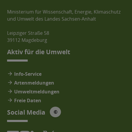
Ministerium für Wissenschaft, Energie, Klimaschutz
und Umwelt des Landes Sachsen-Anhalt
Leipziger Straße 58
39112 Magdeburg
Aktiv für die Umwelt
arrow_forward
Info-Service
arrow_forward
Artenmeldungen
arrow_forward
Umweltmeldungen
arrow_forward
Freie Daten
© Social Media Icons: jam-icons
Social Media
©