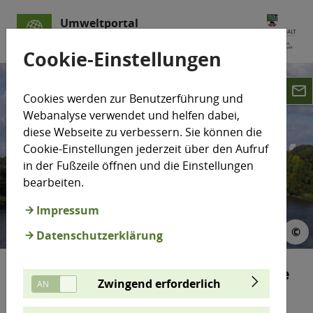
Umweltportal
Sachsen-Anhalt
Cookie-Einstellungen
email
Cookies werden zur Benutzerführung und
Webanalyse verwendet und helfen dabei,
diese Webseite zu verbessern. Sie können die
Cookie-Einstellungen jederzeit über den Aufruf
in der Fußzeile öffnen und die Einstellungen
bearbeiten.
Impressum
 zapCulture
©
©
Datenschutzerklärung
Digitalisierung des Elbkorridors – Elbe
Zwingend erforderlich
4.0