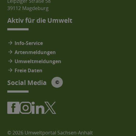
Leipziger Straße 58
39112 Magdeburg
Aktiv für die Umwelt
arrow_forward
Info-Service
arrow_forward
Artenmeldungen
arrow_forward
Umweltmeldungen
arrow_forward
Freie Daten
© Social Media Icons: jam-icons
Social Media
©
© 2026 Umweltportal Sachsen-Anhalt