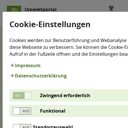
Umweltportal
Sachsen-Anhalt
Cookie-Einstellungen
LÜSA
Schadstoffprognosen
Cookies werden zur Benutzerführung und Webanalyse 
diese Webseite zu verbessern. Sie können die Cookie-E
Schadstoffprognosen für
Aufruf in der Fußzeile öffnen und die Einstellungen bea
heute und morgen
Impressum
Datenschutzerklärung
Zur Information über die heute und morgen in
Sachsen-Anhalt zu erwartenden maximalen
Zwingend erforderlich
Konzentrationen werden hier Prognosekarten des
Umweltbundesamtes angezeigt. Wählen Sie dazu
Funktional
bitte den Luftschadstoff in der Box aus.
Die Aktualisierung der Prognosekarten erfolgt
täglich gegen 12 Uhr. Über prognostizierte bzw.
Standortauswahl