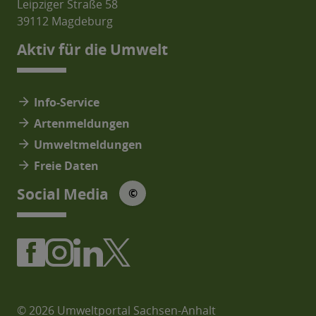
Leipziger Straße 58
39112 Magdeburg
Aktiv für die Umwelt
arrow_forward
Info-Service
arrow_forward
Artenmeldungen
arrow_forward
Umweltmeldungen
arrow_forward
Freie Daten
© Social Media Icons: jam-icons
Social Media
©
© 2026 Umweltportal Sachsen-Anhalt