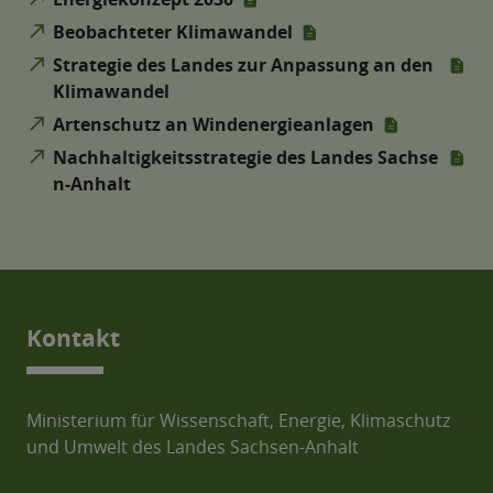
north_east
Beobachteter Klimawandel
north_east
Strategie des Landes zur Anpassung an den
Klimawandel
north_east
Artenschutz an Windenergieanlagen
north_east
Nachhaltigkeitsstrategie des Landes Sachse
n-Anhalt
Kontakt
Ministerium für Wissenschaft, Energie, Klimaschutz
und Umwelt des Landes Sachsen-Anhalt