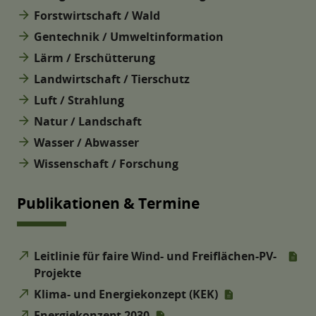
arrow_forward
Forstwirtschaft / Wald
arrow_forward
Gentechnik / Umweltinformation
arrow_forward
Lärm / Erschütterung
arrow_forward
Landwirtschaft / Tierschutz
arrow_forward
Luft / Strahlung
arrow_forward
Natur / Landschaft
arrow_forward
Wasser / Abwasser
arrow_forward
Wissenschaft / Forschung
Publikationen & Termine
north_east
Leitlinie für faire Wind- und Freiflächen-PV-
Projekte
north_east
Klima- und Energiekonzept (KEK)
north_east
Energiekonzept 2030