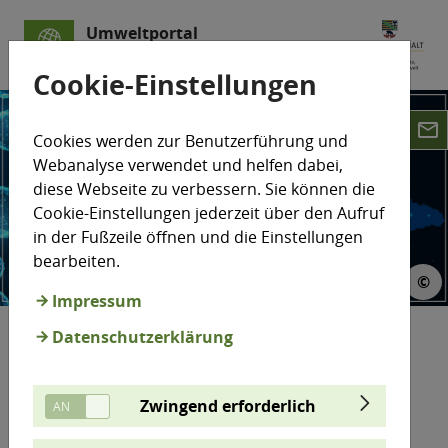
Umweltportal
Sachsen-Anhalt
Cookie-Einstellungen
email
Cookies werden zur Benutzerführung und
Webanalyse verwendet und helfen dabei,
diese Webseite zu verbessern. Sie können die
Cookie-Einstellungen jederzeit über den Aufruf
in der Fußzeile öffnen und die Einstellungen
bearbeiten.
©
 Manuel Pape
Impressum
Datenschutzerklärung
Wasserstoffland Sachsen-Anhalt
Zwingend erforderlich
Sachsen-Anhalt war bereits beim Ausbau der
erneuerbaren Energien ein Vorreiter und hat die