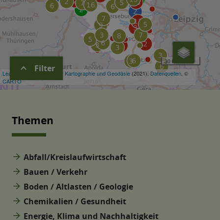
expand_more
Filter
Themen
arrow_forward
Abfall/Kreislaufwirtschaft
arrow_forward
Bauen / Verkehr
arrow_forward
Boden / Altlasten / Geologie
arrow_forward
Chemikalien / Gesundheit
arrow_forward
Energie, Klima und Nachhaltigkeit