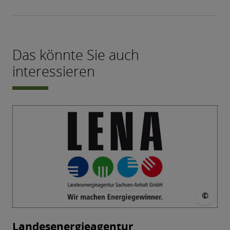
Das könnte Sie auch
interessieren
© L
©
Landesenergieagentur