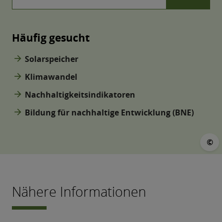
Häufig gesucht
arrow_forward
Solarspeicher
arrow_forward
Klimawandel
arrow_forward
Nachhaltigkeitsindikatoren
arrow_forward
Bildung für nachhaltige Entwicklung (BNE)
©
©
Nähere Informationen