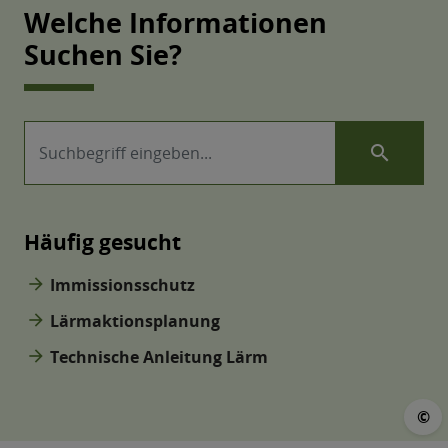
Welche Informationen
Suchen Sie?
search
Häufig gesucht
arrow_forward
Immissionsschutz
arrow_forward
Lärmaktionsplanung
arrow_forward
Technische Anleitung Lärm
©
©