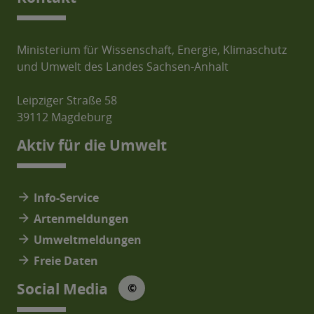
Ministerium für Wissenschaft, Energie, Klimaschutz
und Umwelt des Landes Sachsen-Anhalt
Leipziger Straße 58
39112 Magdeburg
Aktiv für die Umwelt
arrow_forward
Info-Service
arrow_forward
Artenmeldungen
arrow_forward
Umweltmeldungen
arrow_forward
Freie Daten
© Social Media Icons: jam-icons
Social Media
©