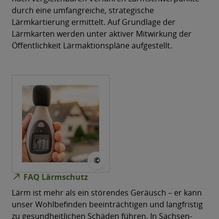
durch eine umfangreiche, strategische
Lärmkartierung ermittelt. Auf Grundlage der
Lärmkarten werden unter aktiver Mitwirkung der
Öffentlichkeit Lärmaktionspläne aufgestellt.
© mpix-foto - stock.adobe.com
©
north_east
FAQ Lärmschutz
Lärm ist mehr als ein störendes Geräusch – er kann
unser Wohlbefinden beeinträchtigen und langfristig
zu gesundheitlichen Schäden führen. In Sachsen-