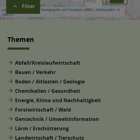
expand_more
Filter
Themen
arrow_forward
Abfall/Kreislaufwirtschaft
arrow_forward
Bauen / Verkehr
arrow_forward
Boden / Altlasten / Geologie
arrow_forward
Chemikalien / Gesundheit
arrow_forward
Energie, Klima und Nachhaltigkeit
arrow_forward
Forstwirtschaft / Wald
arrow_forward
Gentechnik / Umweltinformation
arrow_forward
Lärm / Erschütterung
arrow_forward
Landwirtschaft / Tierschutz