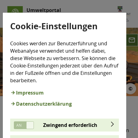
Umweltportal
Sachsen-Anhalt
Cookie-Einstellungen
email
Cookies werden zur Benutzerführung und
Webanalyse verwendet und helfen dabei,
diese Webseite zu verbessern. Sie können die
Cookie-Einstellungen jederzeit über den Aufruf
in der Fußzeile öffnen und die Einstellungen
bearbeiten.
© Torsten Wolff
©
Impressum
Datenschutzerklärung
Erschütterungen
Zwingend erforderlich
fern
Erschütterungen sind mechanische Schwingung
Sie können durch technische Anlagen, schwere