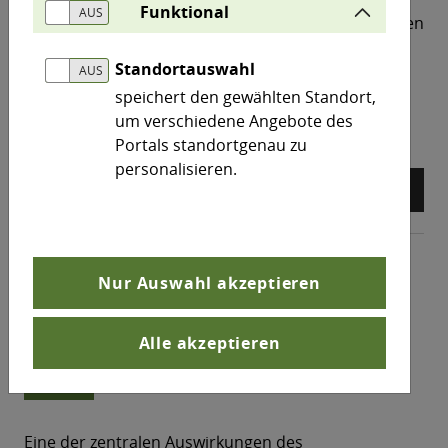
Funktional
haden
Lastkraftwagen und Schienenfahrzeuge verursac
werden.
Standortauswahl
speichert den gewählten Standort,
north_east
Mehr erfahren
um verschiedene Angebote des
Portals standortgenau zu
personalisieren.
arrow_back
arrow_forward
pause_circle
Nur Auswahl akzeptieren
Themen
Lärm / Erschütterung
Alle akzeptieren
Lärm / Erschütterung
Eine der zentralen Auswirkungen des