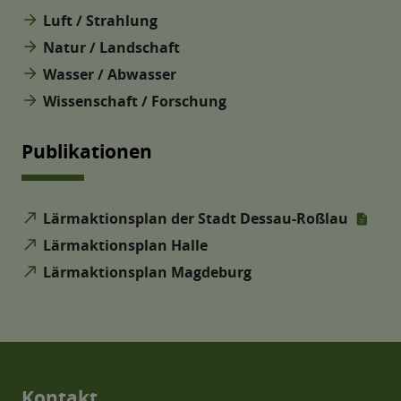
arrow_forward
Luft / Strahlung
arrow_forward
Natur / Landschaft
arrow_forward
Wasser / Abwasser
arrow_forward
Wissenschaft / Forschung
Publikationen
north_east
Lärmaktionsplan der Stadt Dessau-Roßlau
north_east
Lärmaktionsplan Halle
north_east
Lärmaktionsplan Magdeburg
Kontakt