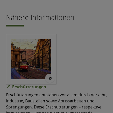
Nähere Informationen
© vinsky2002
©
north_east
Erschütterungen
Erschütterungen entstehen vor allem durch Verkehr,
Industrie, Baustellen sowie Abrissarbeiten und
Sprengungen. Diese Erschütterungen – respektive
Immissionen – können nicht nur umstehende