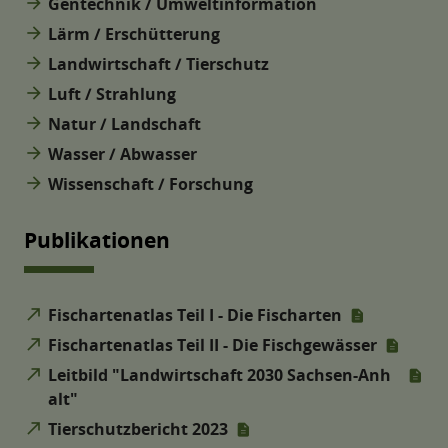
arrow_forward
Gentechnik / Umweltinformation
arrow_forward
Lärm / Erschütterung
arrow_forward
Landwirtschaft / Tierschutz
arrow_forward
Luft / Strahlung
arrow_forward
Natur / Landschaft
arrow_forward
Wasser / Abwasser
arrow_forward
Wissenschaft / Forschung
Publikationen
north_east
Fischartenatlas Teil I - Die Fischarten
north_east
Fischartenatlas Teil II - Die Fischgewässer
north_east
Leitbild "Landwirtschaft 2030 Sachsen-Anh
alt"
north_east
Tierschutzbericht 2023