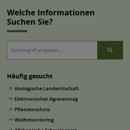
Welche Informationen
Suchen Sie?
search
Häufig gesucht
arrow_forward
ökologische Landwirtschaft
arrow_forward
Elektronischer Agrarantrag
arrow_forward
Pflanzenschutz
arrow_forward
Wolfsmonitoring