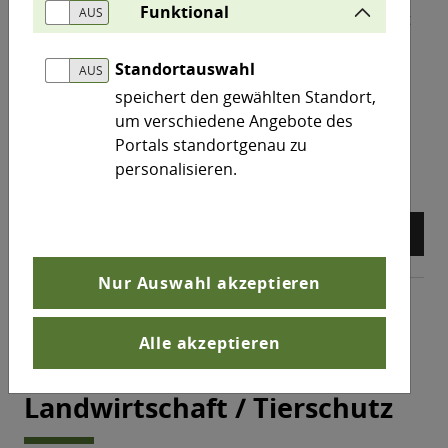
Funktional
Nach den Sternen greifen! Dieser Wettbewerb setzt
sich zum Ziel, mehr öffentliche Wertschätzung für
die Land- und Ernährungswirtschaft als wichtigen
Standortauswahl
Wirtschaftszweig des Landes zu entwickeln.
speichert den gewählten Standort,
um verschiedene Angebote des
Portals standortgenau zu
north_east
Mehr erfahren
personalisieren.
arrow_back
arrow_forward
pause_circle
Nur Auswahl akzeptieren
Alle akzeptieren
Themen
Landwirtschaft / Tierschutz
Landwirtschaft / Tierschutz