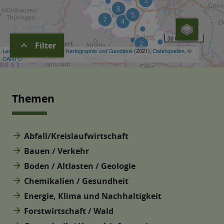
expand_more
Filter
Themen
arrow_forward
Abfall/Kreislaufwirtschaft
arrow_forward
Bauen / Verkehr
arrow_forward
Boden / Altlasten / Geologie
arrow_forward
Chemikalien / Gesundheit
arrow_forward
Energie, Klima und Nachhaltigkeit
arrow_forward
Forstwirtschaft / Wald