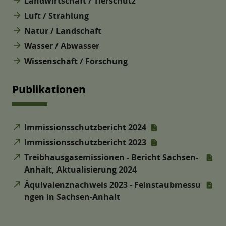
Landwirtschaft / Tierschutz
arrow_forward
Luft / Strahlung
arrow_forward
Natur / Landschaft
arrow_forward
Wasser / Abwasser
arrow_forward
Wissenschaft / Forschung
Publikationen
north_east
Immissionsschutzbericht 2024
north_east
Immissionsschutzbericht 2023
north_east
Treibhausgasemissionen - Bericht Sachsen-
Anhalt, Aktualisierung 2024
north_east
Äquivalenznachweis 2023 - Feinstaubmessu
ngen in Sachsen-Anhalt