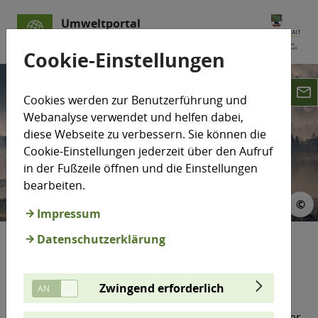
Umweltportal
Sachsen-Anhalt
Cookie-Einstellungen
email
Cookies werden zur Benutzerführung und
Webanalyse verwendet und helfen dabei,
diese Webseite zu verbessern. Sie können die
Cookie-Einstellungen jederzeit über den Aufruf
in der Fußzeile öffnen und die Einstellungen
bearbeiten.
 fox17 stock.adobe
©
©
Impressum
Datenschutzerklärung
Luftreinhaltung/Umweltzonen
Zwingend erforderlich
Die Luft in Sachsen-Anhalt ist heute deutlich
sauberer als zu Beginn der 1990er Jahre. Technischer