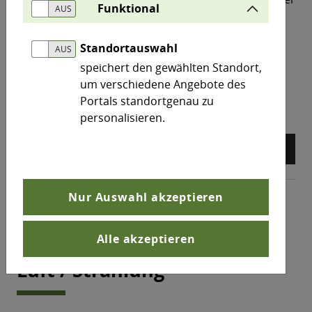
Funktional
Fortschritt sowie die Einführung von Umweltzonen
und Luftreinhalteplänen haben wesentlich dazu
Standortauswahl
beigetragen, dass die Schadstoffbelastungen
flächendeckend zurückgegangen sind.
speichert den gewählten Standort,
um verschiedene Angebote des
north_east
Mehr erfahren
Portals standortgenau zu
personalisieren.
arrow_back
arrow_forward
pause_circle
Nur Auswahl akzeptieren
Themen
Luft / Strahlung
Alle akzeptieren
Luft / Strahlung