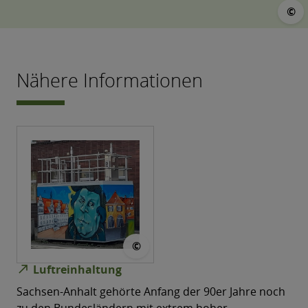
©
©
Nähere Informationen
© LÜSA
©
north_east
Luftreinhaltung
Sachsen-​Anhalt gehörte Anfang der 90er Jahre noch
zu den Bundesländern mit extrem hoher