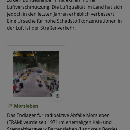
Luftverschmutzung. Die Luftqualität im Land hat sich
jedoch in den letzten Jahren erheblich verbessert.
Eine Ursache für hohe Schadstoffkonzentrationen in
der Luft ist der Straßenverkehr.
© Manuel Pape
©
north_east
Morsleben
Das Endlager für radioaktive Abfälle Morsleben
(ERAM) wurde seit 1971 im ehemaligen Kali- und
Steinsalzbergwerk Bartensleben (Landkreis Börde)