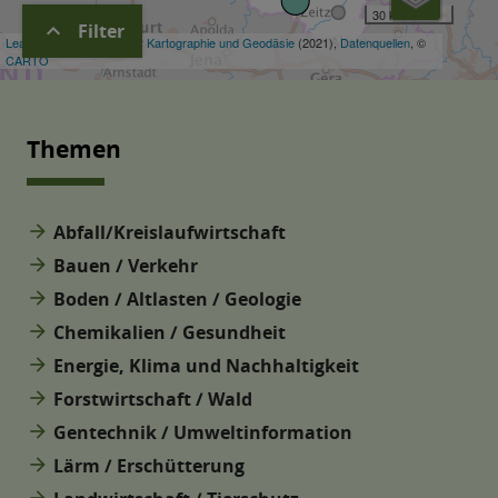
expand_more
Filter
Themen
arrow_forward
Abfall/Kreislaufwirtschaft
arrow_forward
Bauen / Verkehr
arrow_forward
Boden / Altlasten / Geologie
arrow_forward
Chemikalien / Gesundheit
arrow_forward
Energie, Klima und Nachhaltigkeit
arrow_forward
Forstwirtschaft / Wald
arrow_forward
Gentechnik / Umweltinformation
arrow_forward
Lärm / Erschütterung
arrow_forward