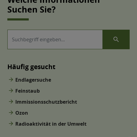
Suchen Sie?
search
Häufig gesucht
arrow_forward
Endlagersuche
arrow_forward
Feinstaub
arrow_forward
Immissionsschutzbericht
arrow_forward
Ozon
arrow_forward
Radioaktivität in der Umwelt