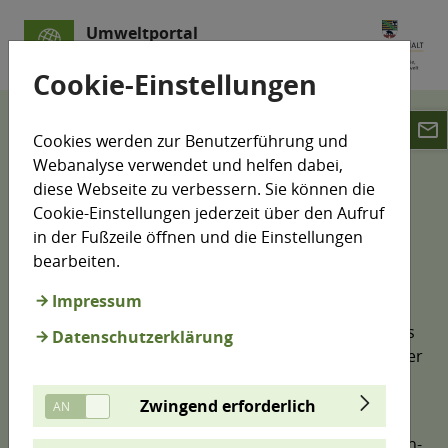
Umweltportal
Sachsen-Anhalt
Cookie-Einstellungen
email
Datenschutz
Datenschutz Facebook
Cookies werden zur Benutzerführung und
Webanalyse verwendet und helfen dabei,
Hinweise zu Facebook
diese Webseite zu verbessern. Sie können die
Cookie-Einstellungen jederzeit über den Aufruf
in der Fußzeile öffnen und die Einstellungen
bearbeiten.
Sie wechseln zu Facebook!
Impressum
Der Facebook-Auftritt vom Ministerium für
Wissenschaft, Energie, Klimaschutz und Umwelt des
Datenschutzerklärung
Landes Sachsen-Anhalt wird von der Pressestelle der
Ministeriums betrieben.
Zwingend erforderlich
Wenn Sie auf den untenstehenden Link klicken,
verlassen Sie das Umweltportal des Landes Sachsen-