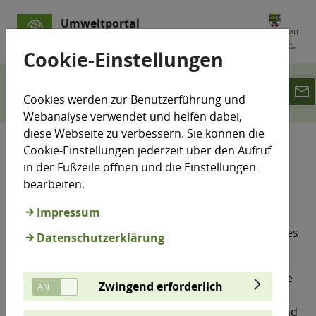
Umweltportal
Sachsen-Anhalt
Cookie-Einstellungen
email
LÜSA
Luftmesswerte
Datenlizenz
Cookies werden zur Benutzerführung und
Webanalyse verwendet und helfen dabei,
diese Webseite zu verbessern. Sie können die
Cookie-Einstellungen jederzeit über den Aufruf
Datenlizenz
in der Fußzeile öffnen und die Einstellungen
bearbeiten.
Nutzungsvereinbarung
Impressum
Bedingungen für die Abgabe von Daten aus dem
Webauftritt Luft-Messwerte des Landesumweltamtes
Datenschutzerklärung
Sachsen-Anhalt (LAU).
Das LAU beteiligt sich am Landesprogramm "Offene
Zwingend erforderlich
Geodaten" und stellt durch den Webauftritt Luft-
Messwerte offene Geodaten mit einer einfachen und