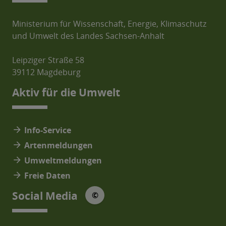
Ministerium für Wissenschaft, Energie, Klimaschutz
und Umwelt des Landes Sachsen-Anhalt
Leipziger Straße 58
39112 Magdeburg
Aktiv für die Umwelt
arrow_forward
Info-Service
arrow_forward
Artenmeldungen
arrow_forward
Umweltmeldungen
arrow_forward
Freie Daten
© Social Media Icons: jam-icons
Social Media
©