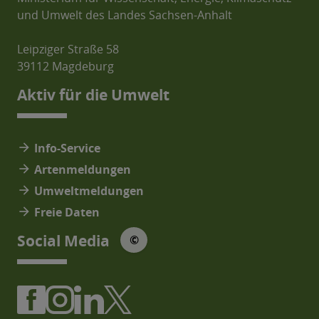
und Umwelt des Landes Sachsen-Anhalt
Leipziger Straße 58
39112 Magdeburg
Aktiv für die Umwelt
arrow_forward
Info-Service
arrow_forward
Artenmeldungen
arrow_forward
Umweltmeldungen
arrow_forward
Freie Daten
© Social Media Icons: jam-icons
Social Media
©