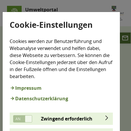
Umweltportal
Sachsen-Anhalt
Cookie-Einstellungen
email
LÜSA
Luftmesswerte
Cookies werden zur Benutzerführung und
Informationen zum Luftqualitätsindex
Webanalyse verwendet und helfen dabei,
diese Webseite zu verbessern. Sie können die
Informationen zum
Cookie-Einstellungen jederzeit über den Aufruf
in der Fußzeile öffnen und die Einstellungen
Luftqualitätsindex
bearbeiten.
Impressum
Der Luftqualitätsindex (LQI) des
Datenschutzerklärung
Umweltbundesamtes (UBA) ist ein Indikator für die
Luftqualität, der die Wirkung von Luftschadstoffen
auf die Gesundheit des Menschen berücksichtigt.
Zwingend erforderlich
Der LQI wird auf Grundlage von Messwerten im
Stundenmittel für die Luftschadstoffe