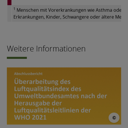
1
Menschen mit Vorerkrankungen wie Asthma oder He
Erkrankungen, Kinder, Schwangere oder ältere Men
Weitere Informationen
© U
©