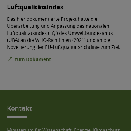
Luftqualitätsindex
Das hier dokumentierte Projekt hatte die
Überarbeitung und Anpassung des nationalen
Luftqualitätsindex (LQI) des Umweltbundesamts
(UBA) an die WHO-Richtlinien (2021) und an die
Novellierung der EU-Luftqualitätsrichtlinie zum Ziel.
north_east
zum Dokument
Kontakt
Ministerium für Wissenschaft, Energie, Klimaschutz