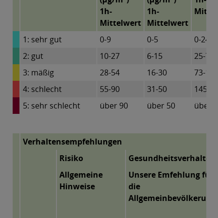
1h-
1h-
Mitte
Mittelwert
Mittelwert
1: sehr gut
0-9
0-5
0-24
2: gut
10-27
6-15
25-72
3: mäßig
28-54
16-30
73-14
4: schlecht
55-90
31-50
145-2
5: sehr schlecht
über 90
über 50
über 
Verhaltensempfehlungen
Risiko
Gesundheitsverhalten
Allgemeine
Unsere Emfehlung für
Hinweise
die
Allgemeinbevölkerung