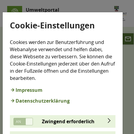
Umweltportal
Sachsen-Anhalt
Cookie-Einstellungen
email
Karten
Cookies werden zur Benutzerführung und
Webanalyse verwendet und helfen dabei,
Umweltdaten-Karte
diese Webseite zu verbessern. Sie können die
Cookie-Einstellungen jederzeit über den Aufruf
in der Fußzeile öffnen und die Einstellungen
bearbeiten.
Viele Informationen zur Umwelt können auf Karten
dargestellt werden. Hier haben wir aus vielen
Impressum
Bereichen Informationen zusammengeführt. Sie
Datenschutzerklärung
können einen Standort vorgeben oder direkt in der
Karte suchen, erhalten Kurzinformationen zu den
Objekten und werden gegebenenfalls direkt zu
Zwingend erforderlich
weiterführenden Inhalten geleitet.