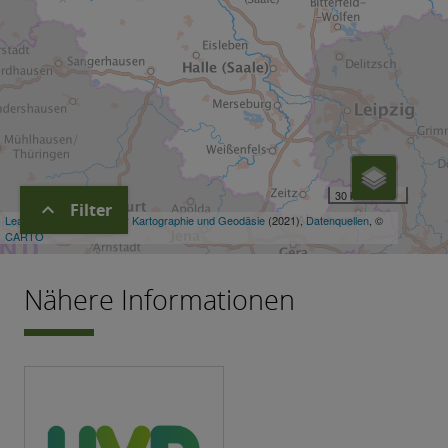
expand_more
Filter
Nähere Informationen