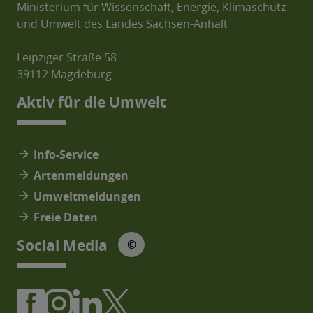
Ministerium für Wissenschaft, Energie, Klimaschutz
und Umwelt des Landes Sachsen-Anhalt
Leipziger Straße 58
39112 Magdeburg
Aktiv für die Umwelt
arrow_forward
Info-Service
arrow_forward
Artenmeldungen
arrow_forward
Umweltmeldungen
arrow_forward
Freie Daten
© Social Media Icons: jam-icons
Social Media
©