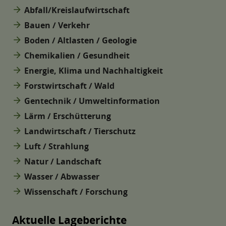
arrow_forward
Abfall/Kreislaufwirtschaft
arrow_forward
Bauen / Verkehr
arrow_forward
Boden / Altlasten / Geologie
arrow_forward
Chemikalien / Gesundheit
arrow_forward
Energie, Klima und Nachhaltigkeit
arrow_forward
Forstwirtschaft / Wald
arrow_forward
Gentechnik / Umweltinformation
arrow_forward
Lärm / Erschütterung
arrow_forward
Landwirtschaft / Tierschutz
arrow_forward
Luft / Strahlung
arrow_forward
Natur / Landschaft
arrow_forward
Wasser / Abwasser
arrow_forward
Wissenschaft / Forschung
Aktuelle Lageberichte