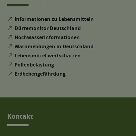
north_east
Informationen zu Lebensmitteln
north_east
Dürremonitor Deutschland
north_east
Hochwasserinformationen
north_east
Warnmeldungen in Deutschland
north_east
Lebensmittel wertschätzen
north_east
Pollenbelastung
north_east
Erdbebengefährdung
Kontakt