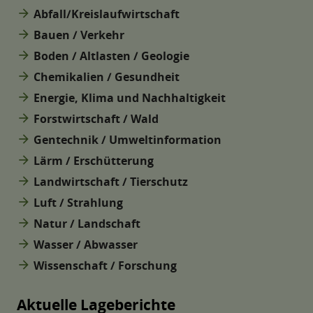
arrow_forward
Abfall/Kreislaufwirtschaft
arrow_forward
Bauen / Verkehr
arrow_forward
Boden / Altlasten / Geologie
arrow_forward
Chemikalien / Gesundheit
arrow_forward
Energie, Klima und Nachhaltigkeit
arrow_forward
Forstwirtschaft / Wald
arrow_forward
Gentechnik / Umweltinformation
arrow_forward
Lärm / Erschütterung
arrow_forward
Landwirtschaft / Tierschutz
arrow_forward
Luft / Strahlung
arrow_forward
Natur / Landschaft
arrow_forward
Wasser / Abwasser
arrow_forward
Wissenschaft / Forschung
Aktuelle Lageberichte