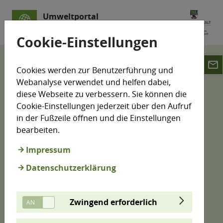
Umweltportal
Sachsen-Anhalt
Cookie-Einstellungen
email
Karten
Cookies werden zur Benutzerführung und
Webanalyse verwendet und helfen dabei,
Umweltdaten-Karte
diese Webseite zu verbessern. Sie können die
Cookie-Einstellungen jederzeit über den Aufruf
in der Fußzeile öffnen und die Einstellungen
bearbeiten.
Viele Informationen zur Umwelt können auf Karten
dargestellt werden. Hier haben wir aus vielen
Impressum
Bereichen Informationen zusammengeführt. Sie
Datenschutzerklärung
können einen Standort vorgeben oder direkt in der
Karte suchen, erhalten Kurzinformationen zu den
Objekten und werden gegebenenfalls direkt zu
Zwingend erforderlich
weiterführenden Inhalten geleitet.