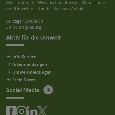
Ministerium für Wissenschaft, Energie, Klimaschutz
und Umwelt des Landes Sachsen-Anhalt
Leipziger Straße 58
39112 Magdeburg
Aktiv für die Umwelt
arrow_forward
Info-Service
arrow_forward
Artenmeldungen
arrow_forward
Umweltmeldungen
arrow_forward
Freie Daten
© Social Media Icons: jam-icons
Social Media
©