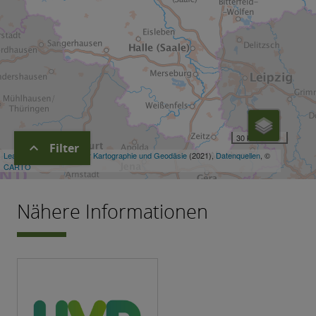
expand_more
Filter
Nähere Informationen