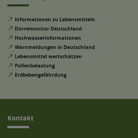
north_east
Informationen zu Lebensmitteln
north_east
Dürremonitor Deutschland
north_east
Hochwasserinformationen
north_east
Warnmeldungen in Deutschland
north_east
Lebensmittel wertschätzen
north_east
Pollenbelastung
north_east
Erdbebengefährdung
Kontakt