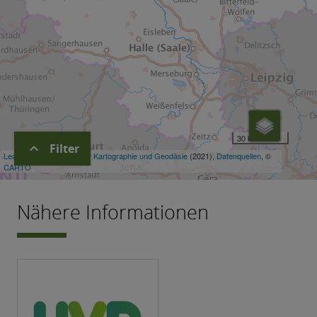
expand_more
Filter
Nähere Informationen