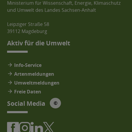
Ministerium für Wissenschaft, Energie, Klimaschutz
und Umwelt des Landes Sachsen-Anhalt
Leipziger Straße 58
39112 Magdeburg
Aktiv für die Umwelt
arrow_forward
Info-Service
arrow_forward
Artenmeldungen
arrow_forward
Umweltmeldungen
arrow_forward
Freie Daten
© Social Media Icons: jam-icons
Social Media
©