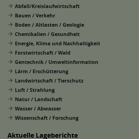
arrow_forward
Abfall/Kreislaufwirtschaft
arrow_forward
Bauen / Verkehr
arrow_forward
Boden / Altlasten / Geologie
arrow_forward
Chemikalien / Gesundheit
arrow_forward
Energie, Klima und Nachhaltigkeit
arrow_forward
Forstwirtschaft / Wald
arrow_forward
Gentechnik / Umweltinformation
arrow_forward
Lärm / Erschütterung
arrow_forward
Landwirtschaft / Tierschutz
arrow_forward
Luft / Strahlung
arrow_forward
Natur / Landschaft
arrow_forward
Wasser / Abwasser
arrow_forward
Wissenschaft / Forschung
Aktuelle Lageberichte