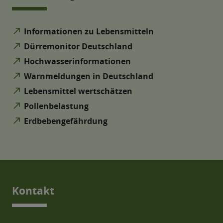
north_east
Informationen zu Lebensmitteln
north_east
Dürremonitor Deutschland
north_east
Hochwasserinformationen
north_east
Warnmeldungen in Deutschland
north_east
Lebensmittel wertschätzen
north_east
Pollenbelastung
north_east
Erdbebengefährdung
Kontakt