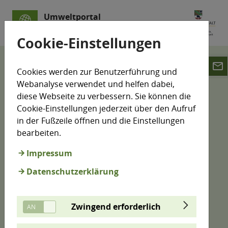
Umweltportal
Sachsen-Anhalt
Cookie-Einstellungen
email
Karten
Cookies werden zur Benutzerführung und
Webanalyse verwendet und helfen dabei,
Umweltdaten-Karte
diese Webseite zu verbessern. Sie können die
Cookie-Einstellungen jederzeit über den Aufruf
in der Fußzeile öffnen und die Einstellungen
bearbeiten.
Viele Informationen zur Umwelt können auf Karten
dargestellt werden. Hier haben wir aus vielen
Impressum
Bereichen Informationen zusammengeführt. Sie
Datenschutzerklärung
können einen Standort vorgeben oder direkt in der
Karte suchen, erhalten Kurzinformationen zu den
Objekten und werden gegebenenfalls direkt zu
Zwingend erforderlich
weiterführenden Inhalten geleitet.