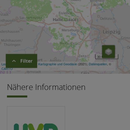
expand_more
Filter
Nähere Informationen