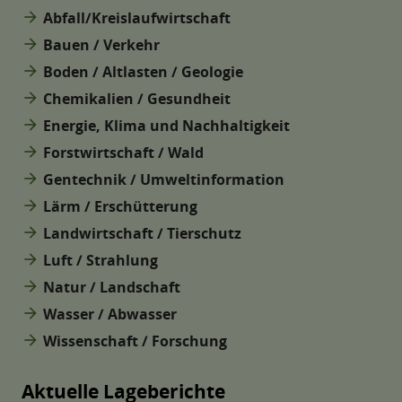
arrow_forward
Abfall/Kreislaufwirtschaft
arrow_forward
Bauen / Verkehr
arrow_forward
Boden / Altlasten / Geologie
arrow_forward
Chemikalien / Gesundheit
arrow_forward
Energie, Klima und Nachhaltigkeit
arrow_forward
Forstwirtschaft / Wald
arrow_forward
Gentechnik / Umweltinformation
arrow_forward
Lärm / Erschütterung
arrow_forward
Landwirtschaft / Tierschutz
arrow_forward
Luft / Strahlung
arrow_forward
Natur / Landschaft
arrow_forward
Wasser / Abwasser
arrow_forward
Wissenschaft / Forschung
Aktuelle Lageberichte