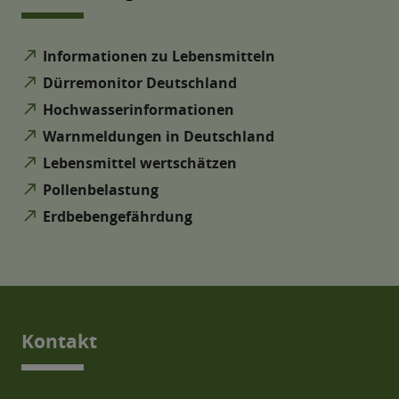
north_east
Informationen zu Lebensmitteln
north_east
Dürremonitor Deutschland
north_east
Hochwasserinformationen
north_east
Warnmeldungen in Deutschland
north_east
Lebensmittel wertschätzen
north_east
Pollenbelastung
north_east
Erdbebengefährdung
Kontakt