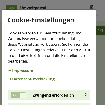
Umweltportal
Sachsen-Anhalt
Cookie-Einstellungen
email
Karten
Cookies werden zur Benutzerführung und
Webanalyse verwendet und helfen dabei,
Umweltdaten-Karte
diese Webseite zu verbessern. Sie können die
Cookie-Einstellungen jederzeit über den Aufruf
in der Fußzeile öffnen und die Einstellungen
bearbeiten.
Viele Informationen zur Umwelt können auf Karten
dargestellt werden. Hier haben wir aus vielen
Impressum
Bereichen Informationen zusammengeführt. Sie
Datenschutzerklärung
können einen Standort vorgeben oder direkt in der
Karte suchen, erhalten Kurzinformationen zu den
Objekten und werden gegebenenfalls direkt zu
Zwingend erforderlich
weiterführenden Inhalten geleitet.