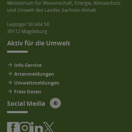
Ministerium für Wissenschaft, Energie, Klimaschutz
und Umwelt des Landes Sachsen-Anhalt
Leipziger Straße 58
39112 Magdeburg
Aktiv für die Umwelt
arrow_forward
Info-Service
arrow_forward
Artenmeldungen
arrow_forward
Umweltmeldungen
arrow_forward
Freie Daten
© Social Media Icons: jam-icons
Social Media
©