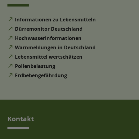
north_east
Informationen zu Lebensmitteln
north_east
Dürremonitor Deutschland
north_east
Hochwasserinformationen
north_east
Warnmeldungen in Deutschland
north_east
Lebensmittel wertschätzen
north_east
Pollenbelastung
north_east
Erdbebengefährdung
Kontakt