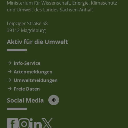
Ministerium für Wissenschaft, Energie, Klimaschutz
und Umwelt des Landes Sachsen-Anhalt
Leipziger Straße 58
39112 Magdeburg
Aktiv für die Umwelt
arrow_forward
Info-Service
arrow_forward
Artenmeldungen
arrow_forward
Umweltmeldungen
arrow_forward
Freie Daten
© Social Media Icons: jam-icons
Social Media
©