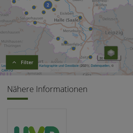
expand_more
Filter
Nähere Informationen