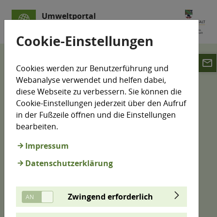
Umweltportal
Sachsen-Anhalt
Cookie-Einstellungen
email
Karten
Cookies werden zur Benutzerführung und
Webanalyse verwendet und helfen dabei,
Umweltdaten-Karte
diese Webseite zu verbessern. Sie können die
Cookie-Einstellungen jederzeit über den Aufruf
in der Fußzeile öffnen und die Einstellungen
bearbeiten.
Viele Informationen zur Umwelt können auf Karten
dargestellt werden. Hier haben wir aus vielen
Impressum
Bereichen Informationen zusammengeführt. Sie
Datenschutzerklärung
können einen Standort vorgeben oder direkt in der
Karte suchen, erhalten Kurzinformationen zu den
Objekten und werden gegebenenfalls direkt zu
Zwingend erforderlich
weiterführenden Inhalten geleitet.