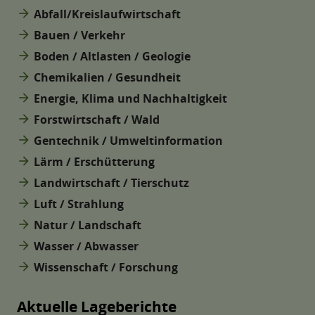
arrow_forward
Abfall/Kreislaufwirtschaft
arrow_forward
Bauen / Verkehr
arrow_forward
Boden / Altlasten / Geologie
arrow_forward
Chemikalien / Gesundheit
arrow_forward
Energie, Klima und Nachhaltigkeit
arrow_forward
Forstwirtschaft / Wald
arrow_forward
Gentechnik / Umweltinformation
arrow_forward
Lärm / Erschütterung
arrow_forward
Landwirtschaft / Tierschutz
arrow_forward
Luft / Strahlung
arrow_forward
Natur / Landschaft
arrow_forward
Wasser / Abwasser
arrow_forward
Wissenschaft / Forschung
Aktuelle Lageberichte