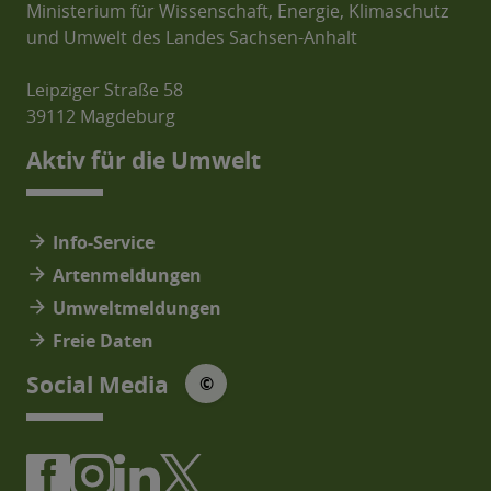
Ministerium für Wissenschaft, Energie, Klimaschutz
und Umwelt des Landes Sachsen-Anhalt
Leipziger Straße 58
39112 Magdeburg
Aktiv für die Umwelt
arrow_forward
Info-Service
arrow_forward
Artenmeldungen
arrow_forward
Umweltmeldungen
arrow_forward
Freie Daten
© Social Media Icons: jam-icons
Social Media
©