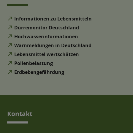
north_east
Informationen zu Lebensmitteln
north_east
Dürremonitor Deutschland
north_east
Hochwasserinformationen
north_east
Warnmeldungen in Deutschland
north_east
Lebensmittel wertschätzen
north_east
Pollenbelastung
north_east
Erdbebengefährdung
Kontakt