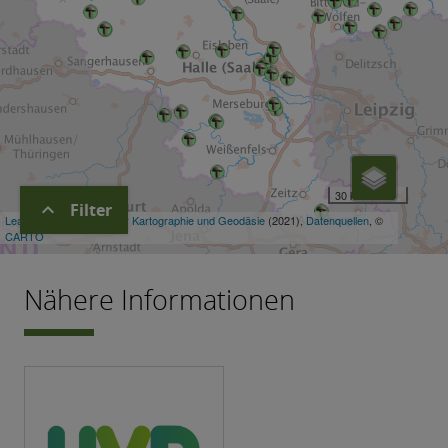
expand_more
Filter
Nähere Informationen