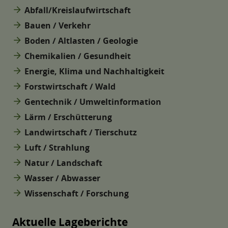
arrow_forward
Abfall/Kreislaufwirtschaft
arrow_forward
Bauen / Verkehr
arrow_forward
Boden / Altlasten / Geologie
arrow_forward
Chemikalien / Gesundheit
arrow_forward
Energie, Klima und Nachhaltigkeit
arrow_forward
Forstwirtschaft / Wald
arrow_forward
Gentechnik / Umweltinformation
arrow_forward
Lärm / Erschütterung
arrow_forward
Landwirtschaft / Tierschutz
arrow_forward
Luft / Strahlung
arrow_forward
Natur / Landschaft
arrow_forward
Wasser / Abwasser
arrow_forward
Wissenschaft / Forschung
Aktuelle Lageberichte