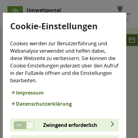
Umweltportal
Sachsen-Anhalt
Cookie-Einstellungen
email
Karten
Cookies werden zur Benutzerführung und
Webanalyse verwendet und helfen dabei,
Umweltdaten-Karte
diese Webseite zu verbessern. Sie können die
Cookie-Einstellungen jederzeit über den Aufruf
in der Fußzeile öffnen und die Einstellungen
bearbeiten.
Viele Informationen zur Umwelt können auf Karten
dargestellt werden. Hier haben wir aus vielen
Impressum
Bereichen Informationen zusammengeführt. Sie
Datenschutzerklärung
können einen Standort vorgeben oder direkt in der
Karte suchen, erhalten Kurzinformationen zu den
Objekten und werden gegebenenfalls direkt zu
Zwingend erforderlich
weiterführenden Inhalten geleitet.